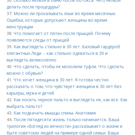
36.
Сколько нельзя в баню после ботокса. Чего нельзя
делать после процедуры?
37.
Можно ли прокалывать язык во время месячных.
Ошибки, которые допускают женщины во время
менструации
38.
Что помогает от пятен после прыщей. Почему
появляются следы от прыщей
39.
Как выглядеть стильно в 30 лет. Базовый гардероб
элегантных Леди -- как стильно одеваться в 30 и
выглядеть великолепно
40.
Что сделать, чтобы не мозолили туфли. Что сделать
можно с обувью?
41.
Что хочет женщина в 30 лет. Я готова честно
рассказать о том, что чувствует женщина в 30 лет без
карьеры, мужа и детей
42.
Как носить черное пальто и выглядеть не, как все. Как
выбрать пальто?
43.
Как подкачать мышцы спины. Анатомия
44.
После пятидесяти жизнь только начинается. Ваша
трилогия «Взгляд из вечности» рассказывает о жизни и
быте советских людей на примере одной семьи. Ваша