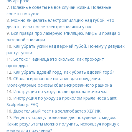
об артрозе
7.
Полезные советы на все случаи жизни. Полезные
советы по кухне
8.
Можно ли делать электроэпиляцию над губой. Что
делать, если после электроэпиляции у вас …
9.
Вся правда про лазерную эпиляцию. Мифы и правда о
лазерной эпиляции
10.
Как убрать усики над верхней губой. Почему у девушек
растут усики
11.
Ботокс 1 единица это сколько. Как проходит
процедура
12.
Как убрать вдовий горд. Как убрать вдовий горб?
13.
Сбалансированное питание для похудения.
Молекулярные основы сбалансированного рациона
14.
Инструкция по уходу после прокола мочки уха
15.
Инструкция по уходу за проколом крыла носа Saint
Scalpelburg. FAQ
16.
Дыхательный тест на хеликобактер ХЕЛИК
17.
Рецепты корицы полезные для похудения с медом.
Какие результаты можно получить, используя корицу с
медом для похудения?