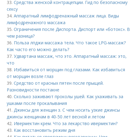
33.
Средства женской контрацепции. Гид по безопасному
сексу
34.
Аппаратный лимфодренажный массаж лица. Виды
лимфодренажного массажа
35.
Ограничения после Диспорта. Диспорт или «ботокс». В
чем разница?
36.
Польза лпджи массажа тела. Что такое LPG-массаж?
Как часто его можно делать?
37.
Удвартана массаж, что это. Аппаратный массаж: это,
что
38.
Избавиться от морщин под глазами. Как избавиться
от морщин возле глаз
39.
Средство от красных пятен после прыщей.
Разновидности постакне
40.
Сколько заживают проколы ушей. Как ухаживать за
ушками после прокалывания
41.
Джинсы для женщин з. С чем носить узкие джинсы
джинсы женщинам в 40-50 лет весной и летом
42.
Ивермектин крем. Что за лекарство ивермектин?
43.
Как восстановить режим дня
44.
Как питаться спортсмену вегетарианцу. Чем