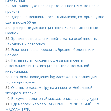
гимнастика
32.
Загноилось ухо после прокола. Гноится ушко после
прокола
33.
Здоровье женщины посл. 10 анализов, которые нужно
сдать после 50 лет
34.
Тренировки для женщин после 50 лет. Возрастные
нюансы
35.
Эрозивное воспаление шейки матки особенности.
Этиология и патогенез
36.
Если врач нашел «эрозию». Эрозия - болезнь или
норма?
37.
Как вывести токсины после запоя и снять
алкогольную интоксикацию. Снятие алкогольной
интоксикации
38.
Протокол проведения lpg массажа. Показания для
лпджи процедуры
39.
Отзывы о массаже lpg на аппарате. Небольшой
экскурс в историю
40.
Вакуумно-роликовый массаж: описание процедуры
41.
Lgp массаж, что это. ВАКУУМНО-РОЛИКОВЫЙ (LPG)
МАССАЖ ТЕЛА