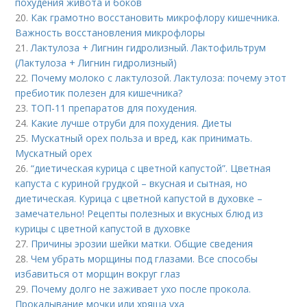
похудения живота и боков
20.
Как грамотно восстановить микрофлору кишечника.
Важность восстановления микрофлоры
21.
Лактулоза + Лигнин гидролизный. Лактофильтрум
(Лактулоза + Лигнин гидролизный)
22.
Почему молоко с лактулозой. Лактулоза: почему этот
пребиотик полезен для кишечника?
23.
ТОП-11 препаратов для похудения.
24.
Какие лучше отруби для похудения. Диеты
25.
Мускатный орех польза и вред, как принимать.
Мускатный орех
26.
“диетическая курица с цветной капустой”. Цветная
капуста с куриной грудкой – вкусная и сытная, но
диетическая. Курица с цветной капустой в духовке –
замечательно! Рецепты полезных и вкусных блюд из
курицы с цветной капустой в духовке
27.
Причины эрозии шейки матки. Общие сведения
28.
Чем убрать морщины под глазами. Все способы
избавиться от морщин вокруг глаз
29.
Почему долго не заживает ухо после прокола.
Прокалывание мочки или хряща уха