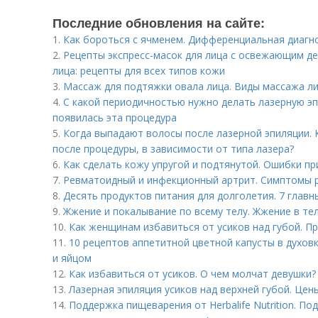
Последние обновления на сайте:
1.
Как бороться с ячменем. Дифференциальная диагн
2.
Рецепты экспресс-масок для лица с освежающим д
лица: рецепты для всех типов кожи
3.
Массаж для подтяжки овала лица. Виды массажа л
4.
С какой периодичностью нужно делать лазерную эп
появилась эта процедура
5.
Когда выпадают волосы после лазерной эпиляции. 
после процедуры, в зависимости от типа лазера?
6.
Как сделать кожу упругой и подтянутой. Ошибки пр
7.
Ревматоидный и инфекционный артрит. Симптомы 
8.
Десять продуктов питания для долголетия. 7 главн
9.
Жжение и покалывание по всему телу. Жжение в тел
10.
Как женщинам избавиться от усиков над губой. П
11.
10 рецептов аппетитной цветной капусты в духовк
и яйцом
12.
Как избавиться от усиков. О чем молчат девушки?
13.
Лазерная эпиляция усиков над верхней губой. Цен
14.
Поддержка пищеварения от Herbalife Nutrition. 