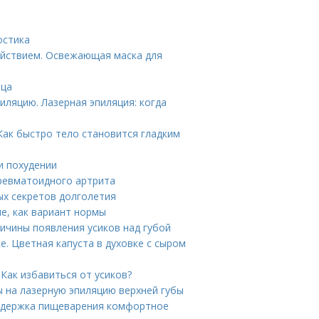
остика
ействием. Освежающая маска для
ица
иляцию. Лазерная эпиляция: когда
Как быстро тело становится гладким
и похудении
ревматоидного артрита
ых секретов долголетия
е, как вариант нормы
ричины появления усиков над губой
е. Цветная капуста в духовке с сыром
 Как избавиться от усиков?
ы на лазерную эпиляцию верхней губы
Поддержка пищеварения комфортное