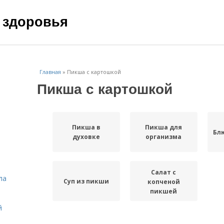
 здоровья
Главная
»
Пикша с картошкой
Пикша с картошкой
Пикша в
Пикша для
Бл
духовке
организма
Салат с
ла
Суп из пикши
копченой
пикшей
й