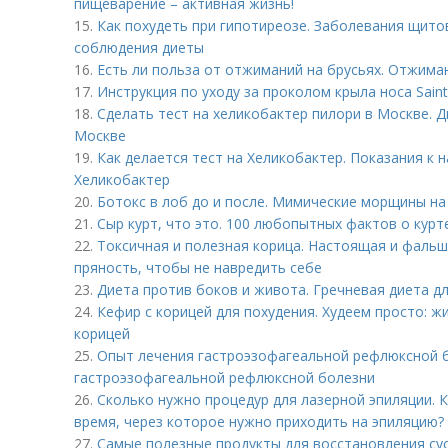
пищеварение – активная жизнь!
15.
Как похудеть при гипотиреозе. Заболевания щит
соблюдения диеты
16.
Есть ли польза от отжиманий на брусьях. Отжима
17.
Инструкция по уходу за проколом крыла носа Saint 
18.
Сделать тест на хеликобактер пилори в Москве. 
Москве
19.
Как делается тест на Хеликобактер. Показания к 
Хеликобактер
20.
Ботокс в лоб до и после. Мимические морщины на 
21.
Сыр курт, что это. 100 любопытных фактов о курт
22.
Токсичная и полезная корица. Настоящая и фальш
пряность, чтобы не навредить себе
23.
Диета против боков и живота. Гречневая диета д
24.
Кефир с корицей для похудения. Худеем просто: 
корицей
25.
Опыт лечения гастроэзофагеальной рефлюксной б
гастроэзофагеальной рефлюксной болезни
26.
Сколько нужно процедур для лазерной эпиляции. 
время, через которое нужно приходить на эпиляцию?
27.
Самые полезные продукты для восстановления сус