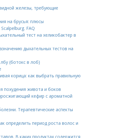
овидной железы, требующие
ния на брусья: плюсы
Scalpelburg. FAQ
Дыхательный тест на хеликобактер в
назначению дыхательных тестов на
лбу (ботокс в лоб)
е
ивая корица: как выбрать правильную
ля похудения живота и боков
жиросжигающий кефир с ароматной
олезни. Терапевтические аспекты
Как определить период роста волос и
тавов. В каких продуктах содержится