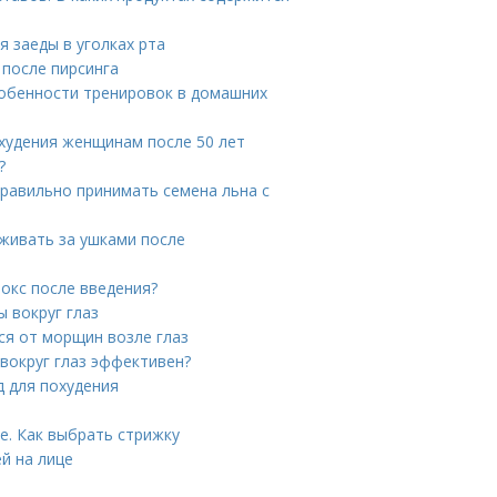
я заеды в уголках рта
 после пирсинга
обенности тренировок в домашних
охудения женщинам после 50 лет
?
правильно принимать семена льна с
аживать за ушками после
токс после введения?
 вокруг глаз
ся от морщин возле глаз
 вокруг глаз эффективен?
д для похудения
е. Как выбрать стрижку
й на лице