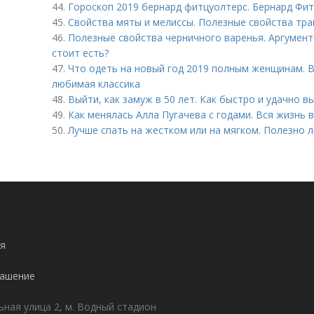
44.
Гороскоп 2019 бернард фитцуолтерс. Бернард Фи
45.
Свойства мяты и мелиссы. Полезные свойства тра
46.
Полезные свойства черничного варенья. Аргумент
стоит есть?
47.
Что одеть на новый год 2019 полным женщинам. 
любимая классика
48.
Выйти, как замуж в 50 лет. Как быстро и удачно в
49.
Как менялась Алла Пугачева с годами. Вся жизнь в
50.
Лучше спать на жестком или на мягком. Полезно 
я
лашение
ьная улица 2, м. Водный стадион