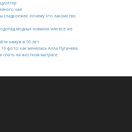
тцуолтер
вяного чая
ы сладкоежек: почему это лакомство
Водопад модных новинок или все же
ыйти замуж в 50 лет
 10 фото: как менялась Алла Пугачева
ли спать на жестком матрасе