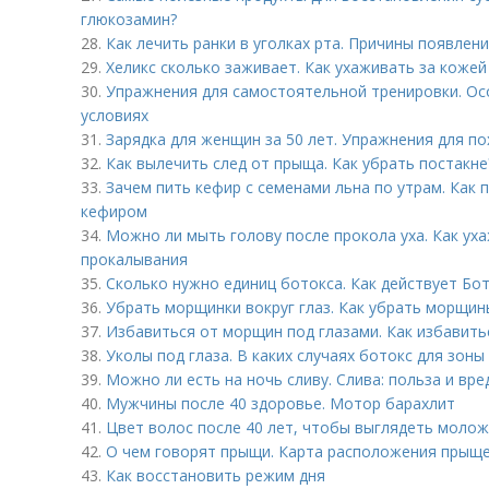
глюкозамин?
28.
Как лечить ранки в уголках рта. Причины появлени
29.
Хеликс сколько заживает. Как ухаживать за кожей
30.
Упражнения для самостоятельной тренировки. Ос
условиях
31.
Зарядка для женщин за 50 лет. Упражнения для п
32.
Как вылечить след от прыща. Как убрать постакне
33.
Зачем пить кефир с семенами льна по утрам. Как 
кефиром
34.
Можно ли мыть голову после прокола уха. Как ух
прокалывания
35.
Сколько нужно единиц ботокса. Как действует Бо
36.
Убрать морщинки вокруг глаз. Как убрать морщины
37.
Избавиться от морщин под глазами. Как избавить
38.
Уколы под глаза. В каких случаях ботокс для зоны
39.
Можно ли есть на ночь сливу. Слива: польза и вре
40.
Мужчины после 40 здоровье. Мотор барахлит
41.
Цвет волос после 40 лет, чтобы выглядеть молож
42.
О чем говорят прыщи. Карта расположения прыще
43.
Как восстановить режим дня