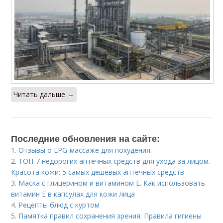
Читать дальше →
Последние обновления на сайте:
1.
Отзывы о LPG-массаже для похудения.
2.
ТОП-7 недорогих аптечных средств для ухода за лицом.
Красота кожи: 5 самых дешевых аптечных средств
3.
Маска с глицерином и витамином Е. Как использовать
витамин E в капсулах для кожи лица
4.
Рецепты блюд с куртом
5.
Памятка правил сохранения зрения. Правила гигиены