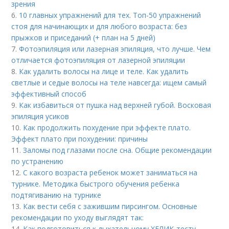
зрения
6.
10 главных упражнений для тех. Топ-50 упражнений
стоя для начинающих и для любого возраста: без
прыжков и приседаний (+ план на 5 дней)
7.
Фотоэпиляция или лазерная эпиляция, что лучше. Чем
отличается фотоэпиляция от лазерной эпиляции
8.
Как удалить волосы на лице и теле. Как удалить
светлые и седые волосы на теле навсегда: ищем самый
эффективный способ
9.
Как избавиться от пушка над верхней губой. Восковая
эпиляция усиков
10.
Как продолжить похудение при эффекте плато.
Эффект плато при похудении: причины
11.
Заломы под глазами после сна. Общие рекомендации
по устранению
12.
С какого возраста ребенок может заниматься на
турнике. Методика быстрого обучения ребенка
подтягиванию на турнике
13.
Как вести себя с зажившим пирсингом. Основные
рекомендации по уходу выглядят так:
14.
Как подготовиться к дыхательному ХЕЛИК-тесту.