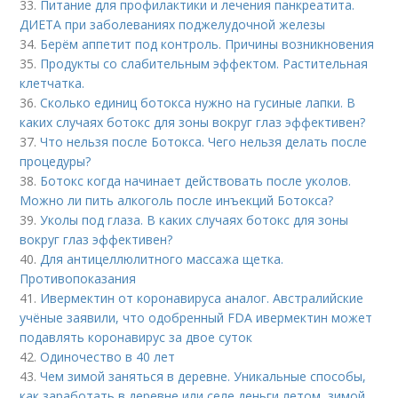
33.
Питание для профилактики и лечения панкреатита.
ДИЕТА при заболеваниях поджелудочной железы
34.
Берём аппетит под контроль. Причины возникновения
35.
Продукты со слабительным эффектом. Растительная
клетчатка.
36.
Сколько единиц ботокса нужно на гусиные лапки. В
каких случаях ботокс для зоны вокруг глаз эффективен?
37.
Что нельзя после Ботокса. Чего нельзя делать после
процедуры?
38.
Ботокс когда начинает действовать после уколов.
Можно ли пить алкоголь после инъекций Ботокса?
39.
Уколы под глаза. В каких случаях ботокс для зоны
вокруг глаз эффективен?
40.
Для антицеллюлитного массажа щетка.
Противопоказания
41.
Ивермектин от коронавируса аналог. Австралийские
учёные заявили, что одобренный FDA ивермектин может
подавлять коронавирус за двое суток
42.
Одиночество в 40 лет
43.
Чем зимой заняться в деревне. Уникальные способы,
как заработать в деревне или селе деньги летом, зимой,