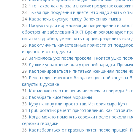
22.
Что такое лактулоза и в каких продуктах содержи
23.
Тыква при похудении и диете. Что надо знать о ты
24.
Как запечь вкусную тыкву. Запеченная тыква
25.
Продукты для нормализации пищеварения и работ
обострении заболеваний ЖКТ Врачи рекомендуют пр
питаться дробно, уменьшить порции, разделить всю д
26.
Как отличить качественные пряности от подделок
и пряности от подделки
27.
Загноилось ухо после прокола. Гноится ушко посл
28.
Лучшие упражнения для утренней зарядки. Преиму
29.
Как тренироваться и питаться женщинам после 40
30.
Рецепт диетического блюда из цветной капусты. 
капусты в духовке
31.
Как меняются отношения человека и природы. Чт
32.
Как убрать кисетные морщины
33.
Курут к пиву или просто так. История сыра Курт
34.
Гриб рогатик рецепт приготовления. Как готовить
35.
Когда можно поменять сережки после прокола пи
сережки-гвоздики
36.
Как избавиться от красных пятен после прыщей.