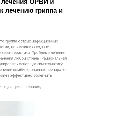
 лечения ОРВИ и
к лечению гриппа и
это группа острых инфекционных
логии, но имеющих сходные
е характеристики. Проблема лечения
ранения любой страны. Рациональная
упировать основную симптоматику,
менение комбинированных препаратов
оляет эффективно облегчить
.
екции, грипп, терапия,