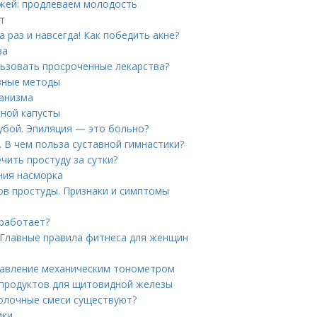
ожей: продлеваем молодость
т
 раз и навсегда! Как победить акне?
ва
льзовать просроченные лекарства?
зные методы
ганизма
тной капусты
губой. Эпиляция — это больно?
. В чем польза суставной гимнастики?
чить простуду за сутки?
ния насморка
ов простуды. Признаки и симптомы
 работает?
 Главные правила фитнеса для женщин
 давление механическим тонометром
 продуктов для щитовидной железы
молочные смеси существуют?
ики