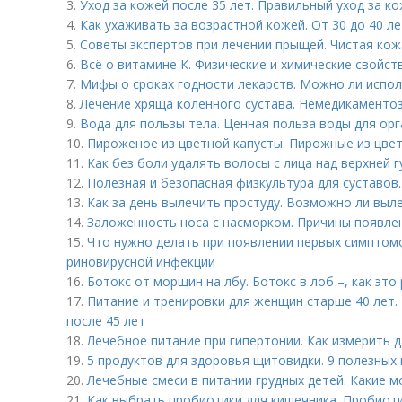
3.
Уход за кожей после 35 лет. Правильный уход за к
4.
Как ухаживать за возрастной кожей. От 30 до 40 ле
5.
Советы экспертов при лечении прыщей. Чистая кожа
6.
Всё о витамине К. Физические и химические свойст
7.
Мифы о сроках годности лекарств. Можно ли испо
8.
Лечение хряща коленного сустава. Немедикаменто
9.
Вода для пользы тела. Ценная польза воды для ор
10.
Пироженое из цветной капусты. Пирожные из цве
11.
Как без боли удалять волосы с лица над верхней 
12.
Полезная и безопасная физкультура для суставов.
13.
Как за день вылечить простуду. Возможно ли выле
14.
Заложенность носа с насморком. Причины появле
15.
Что нужно делать при появлении первых симптом
риновирусной инфекции
16.
Ботокс от морщин на лбу. Ботокс в лоб –, как это
17.
Питание и тренировки для женщин старше 40 лет.
после 45 лет
18.
Лечебное питание при гипертонии. Как измерить
19.
5 продуктов для здоровья щитовидки. 9 полезных
20.
Лечебные смеси в питании грудных детей. Какие 
21.
Как выбрать пробиотики для кишечника. Пробиот