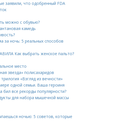
ые заявили, что одобренный FDA
уток
ать можно с обувью?
сантановая камедь
ивость?
ма за ночь: 5 реальных способов
РАВИЛА Как выбрать женское пальто?
пальное место
нная звезда» полисахаридов
 трилогия «Взгляд из вечности»
имере одной семьи. Ваша героиня
а бил все рекорды популярности?
одукты для набора мышечной массы
ыпаешься ночью: 5 советов, которые