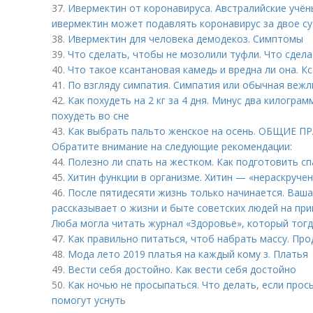
37.
Ивермектин от коронавируса. Австралийские учён
ивермектин может подавлять коронавирус за двое с
38.
Ивермектин для человека демодекоз. Симптомы
39.
Что сделать, чтобы не мозолили туфли. Что сдел
40.
Что такое ксантановая камедь и вредна ли она. К
41.
По взгляду симпатия. Симпатия или обычная вежл
42.
Как похудеть на 2 кг за 4 дня. Минус два килограм
похудеть во сне
43.
Как выбрать пальто женское на осень. ОБЩИЕ П
Обратите внимание на следующие рекомендации:
44.
Полезно ли спать на жестком. Как подготовить с
45.
Хитин функции в организме. Хитин — «нераскруче
46.
После пятидесяти жизнь только начинается. Ваша
рассказывает о жизни и быте советских людей на пр
Люба могла читать журнал «Здоровье», который тогд
47.
Как правильно питаться, чтоб набрать массу. Пр
48.
Мода лето 2019 платья на каждый кому з. Платья
49.
Вести себя достойно. Как вести себя достойно
50.
Как ночью не просыпаться. Что делать, если прос
помогут уснуть