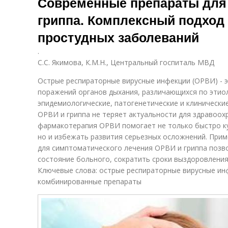
Современные препараты для
гриппа. Комплексный подход 
простудных заболеваний
.
С.С. Якимова, К.М.Н., Центральный госпиталь МВД
Острые респираторные вирусные инфекции (ОРВИ) - 
поражений органов дыхания, различающихся по этио
эпидемиологические, патогенетические и клинически
ОРВИ и гриппа не теряет актуальности для здравоох
фармакотерапия ОРВИ помогает не только быстро к
но и избежать развития серьезных осложнений. При
для симптоматического лечения ОРВИ и гриппа позв
состояние больного, сократить сроки выздоровления
Ключевые слова: острые респираторные вирусные инф
комбинированные препараты