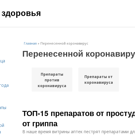
 здоровья
Главная
»
Перенесенной коронавирус
Перенесенной коронавиру
ица
Препараты
Препараты от
против
коронавируса
года
коронавируса
апы
ТОП-15 препаратов от просту
от гриппа
ой
В наше время витрины аптек пестрят препаратами дл
я