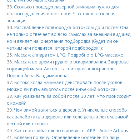
33.
Сколько процедур лазерной эпиляции нужно для
полного удаления волос ноги. Что такое лазерная
эпиляция
34.
Расслабление подбородка ботоксом до и после. Она
не только отвечает во всех смыслах за внешний вид шеи,
но и влияет на: очертания подбородка (будет ли он
четким или появится "второй подбородок");
35.
Массаж аппаратом LPG. Подробно о LPG-массаже
36.
Массаж во время грудного вскармливания. Здоровье
кормящей мамы. Автор статьи: врач-эндокринолог
Попова Анна Владимировна.
37.
Ботокс когда начинает действовать после уколов.
Можно ли пить алкоголь после инъекций Ботокса?
38.
Как ухаживать за собой после 30 лет. Что происходит
с кожей?
39.
Чем зимой заняться в деревне. Уникальные способы,
как заработать в деревне или селе деньги летом, зимой,
весной или осенью
40.
Как сногсшибательно выглядеть. APP - Article Actions
41.
Болезни по лицу. Определение болезней по лицу