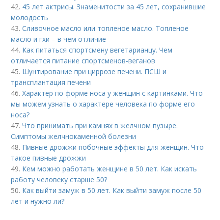
42.
45 лет актрисы. Знаменитости за 45 лет, сохранившие
молодость
43.
Сливочное масло или топленое масло. Топленое
масло и гхи – в чем отличие
44.
Как питаться спортсмену вегетарианцу. Чем
отличается питание спортсменов-веганов
45.
Шунтирование при циррозе печени. ПСШ и
трансплантация печени
46.
Характер по форме носа у женщин с картинками. Что
мы можем узнать о характере человека по форме его
носа?
47.
Что принимать при камнях в желчном пузыре.
Симптомы желчнокаменной болезни
48.
Пивные дрожжи побочные эффекты для женщин. Что
такое пивные дрожжи
49.
Кем можно работать женщине в 50 лет. Как искать
работу человеку старше 50?
50.
Как выйти замуж в 50 лет. Как выйти замуж после 50
лет и нужно ли?