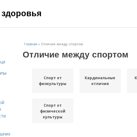
 здоровья
Главная
»
Отличие между спортом
Отличие между спортом
ица
апы
Спорт от
Кардинальные
К
физкультуры
отличия
ой
Спорт от
я
физической
сти
культуры
ашних