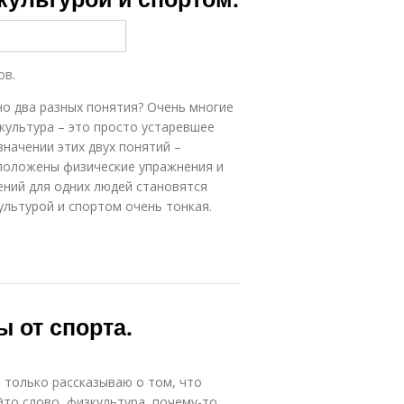
ов.
но два разных понятия? Очень многие
культура – это просто устаревшее
значении этих двух понятий –
о положены физические упражнения и
ений для одних людей становятся
ультурой и спортом очень тонкая.
 от спорта.
 только рассказываю о том, что
то слово, физкультура, почему-то