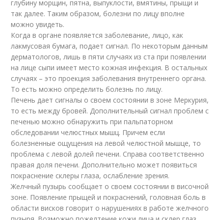
глубину морщин, пятна, выпуклости, вмятины, прыщи и
так далее. Таким образом, болезни по лицу вполне
можно увидеть.
Когда в органе появляется заболевание, лицо, как
лакмусовая бумага, подает сигнал. По некоторым данным
дерматологов, лишь в пяти случаях из ста при появлении
на лице сыпи имеет место кожная инфекция. В остальных
случаях – это проекция заболевания внутреннего органа.
То есть можно определить болезнь по лицу.
Печень дает сигналы о своем состоянии в зоне Меркурия,
то есть между бровей. Дополнительный сигнал проблем с
печенью можно обнаружить при пальпаторном
обследовании челюстных мышц. Причем если
болезненные ощущения на левой челюстной мышце, то
проблема с левой долей печени. Справа соответственно
правая доля печени. Дополнительно может появиться
покраснение склеры глаза, ослабление зрения.
Желчный пузырь сообщает о своем состоянии в височной
зоне. Появление прыщей и покраснений, головная боль в
области висков говорит о нарушениях в работе желчного
пузыря. Возможно пожелтение кожи лица и склер глаз