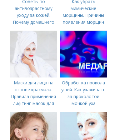
Советы по
Как убрать
антивозрастному
мимические
уходу за кожей.
морщины. Причины
Почему домашнего
появления морщин
ухода недостаточно
вокруг рта
Маски для лица на
Обработка прокола
основе крахмала.
ушей. Как ухаживать
Правила применения
за проколотой
лифтинг-масок для
мочкой уха
лица из крахмала