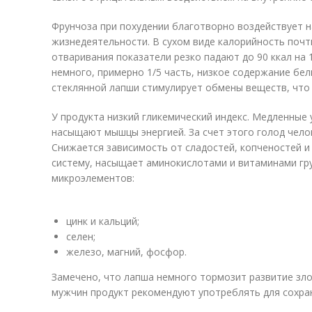
Фрунчоза при похудении благотворно воздействует н
жизнедеятельности. В сухом виде калорийность почти 
отваривания показатели резко падают до 90 ккал на 
немного, примерно 1/5 часть, низкое содержание бел
стеклянной лапши стимулирует обмены веществ, что 
У продукта низкий гликемический индекс. Медленные 
насыщают мышцы энергией. За счет этого голод чел
Снижается зависимость от сладостей, копченостей 
систему, насыщает аминокислотами и витаминами гр
микроэлементов:
цинк и кальций;
селен;
железо, магний, фосфор.
Замечено, что лапша немного тормозит развитие зл
мужчин продукт рекомендуют употреблять для сохра