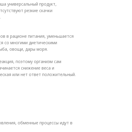
пша универсальный продукт,
тсутствуют резкие скачки
.
ов в рационе питания, уменьшается
ся со многими диетическими
ыба, овощи, дары моря.
еакция, поэтому организм сам
ачинается снижение веса и
еская или нет ответ положительный.
овления, обменные процессы идут в