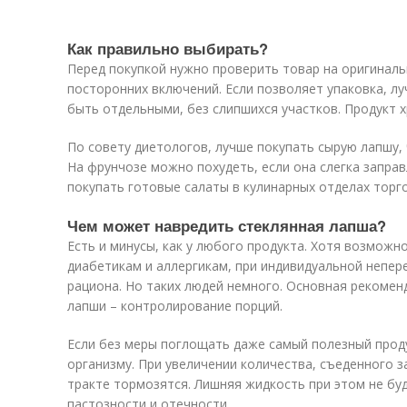
Как правильно выбирать?
Перед покупкой нужно проверить товар на оригиналь
посторонних включений. Если позволяет упаковка, л
быть отдельными, без слипшихся участков. Продукт хр
По совету диетологов, лучше покупать сырую лапшу,
На фрунчозе можно похудеть, если она слегка запра
покупать готовые салаты в кулинарных отделах торг
Чем может навредить стеклянная лапша?
Есть и минусы, как у любого продукта. Хотя возможн
диабетикам и аллергикам, при индивидуальной непер
рациона. Но таких людей немного. Основная рекомен
лапши – контролирование порций.
Если без меры поглощать даже самый полезный прод
организму. При увеличении количества, съеденного з
тракте тормозятся. Лишняя жидкость при этом не буд
пастозности и отечности.