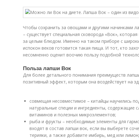
Чтобы сохранить за овощами и другими начинками л
– существует специальная сковорода «Вок», которая
за целым блюдом. Именно на таком приборе с широк
испокон веков готовится такая пища. И тот, кто зах
несомненно оценит воочию пользу подобной техноло
Польза лапши Вок
Для более детального понимания преимуществ лапши
позитивный эффект, которым она воздействует на зд
совмещая несовместимое – китайцы научились по
натуральные специи и ингредиенты, содержащие 
витаминов и полезных микроэлементов;
рыба и фрукты – необходимые элементы для гармо
входят в состав лапши вок, если вы выберете соч
терияки, а также добавите имбирь, мед или лимон