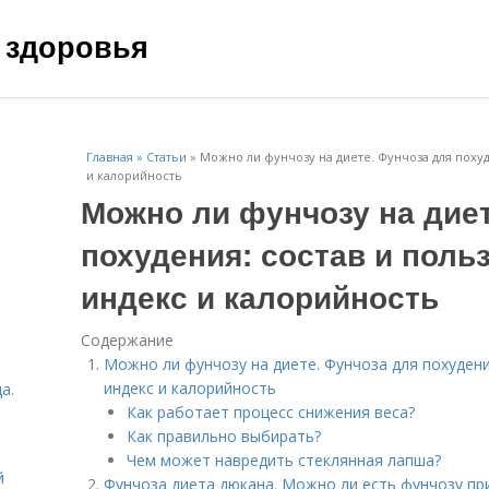
 здоровья
Главная
»
Статьи
»
Можно ли фунчозу на диете. Фунчоза для похуд
и калорийность
Можно ли фунчозу на диет
похудения: состав и поль
индекс и калорийность
Содержание
Можно ли фунчозу на диете. Фунчоза для похудени
индекс и калорийность
а.
Как работает процесс снижения веса?
Как правильно выбирать?
Чем может навредить стеклянная лапша?
й
Фунчоза диета дюкана. Можно ли есть фунчозу пр