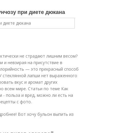
унчозу при диете дюкана
актически не страдают лишним весом?
и и невзирая на присутствие в
алорийность — это прекрасный способ
 У стеклянной лапши нет выраженного
ровать вкус и аромат других
во всем мире. Статьи по теме Как
 - польза и вред, можно ли есть на
рецепты с фото.
дробнее! Вот хочу бульон выпить из