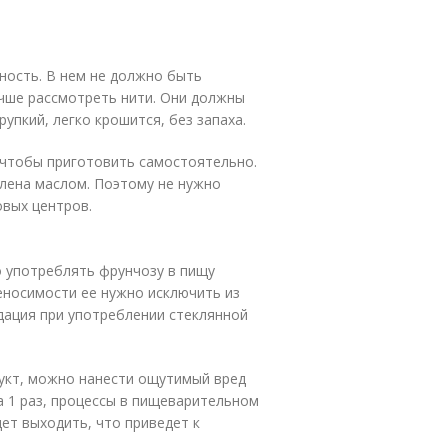
ность. В нем не должно быть
учше рассмотреть нити. Они должны
упкий, легко крошится, без запаха.
 чтобы приготовить самостоятельно.
влена маслом. Поэтому не нужно
овых центров.
о употреблять фрунчозу в пищу
еносимости ее нужно исключить из
дация при употреблении стеклянной
укт, можно нанести ощутимый вред
а 1 раз, процессы в пищеварительном
ет выходить, что приведет к