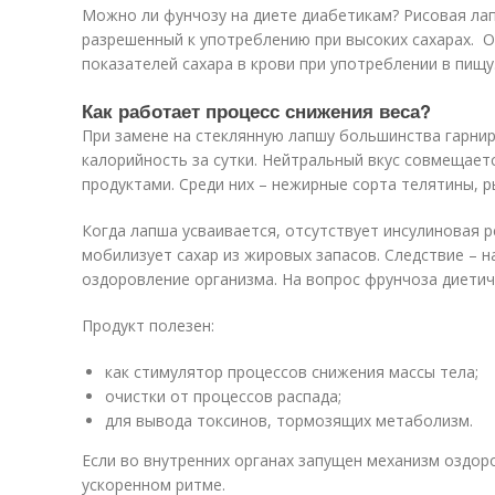
Можно ли фунчозу на диете диабетикам? Рисовая ла
разрешенный к употреблению при высоких сахарах. О
показателей сахара в крови при употреблении в пищу
Как работает процесс снижения веса?
При замене на стеклянную лапшу большинства гарнир
калорийность за сутки. Нейтральный вкус совмещает
продуктами. Среди них – нежирные сорта телятины, р
Когда лапша усваивается, отсутствует инсулиновая р
мобилизует сахар из жировых запасов. Следствие – н
оздоровление организма. На вопрос фрунчоза диетич
Продукт полезен:
как стимулятор процессов снижения массы тела;
очистки от процессов распада;
для вывода токсинов, тормозящих метаболизм.
Если во внутренних органах запущен механизм оздор
ускоренном ритме.