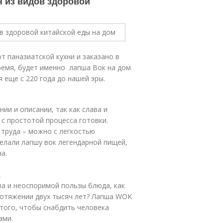
н из видов здоровой
 паназиатской кухни и заказано в
время, будет именно лапша Вок на дом
 еще с 220 года до нашей эры.
и и описании, так как слава и
 с простотой процесса готовки.
 труда – можно с легкостью
делали лапшу вок легендарной пищей,
а.
а и неоспоримой пользы блюда, как
ротяжении двух тысяч лет? Лапша WOK
 того, чтобы снабдить человека
ами.