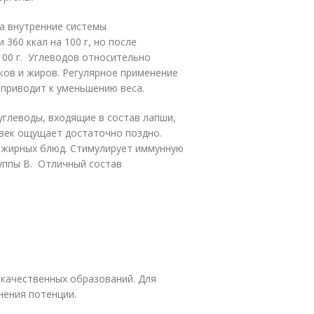
а внутренние системы
360 ккал на 100 г, но после
100 г. Углеводов относительно
ков и жиров. Регулярное применение
приводит к уменьшению веса.
углеводы, входящие в состав лапши,
овек ощущает достаточно поздно.
и жирных блюд. Стимулирует иммунную
уппы В. Отличный состав
окачественных образований. Для
нения потенции.