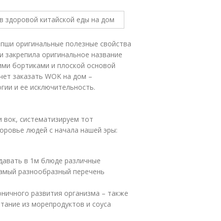
апши оригинальные полезные свойства
 и закрепила оригинальное название
ими бортиками и плоской основой
очет заказать WOK на дом –
гии и ее исключительность.
 вок, систематизируем тот
оровье людей с начала нашей эры:
давать в 1м блюде различные
самый разнообразный перечень
ничного развития организма – также
етание из морепродуктов и соуса
;