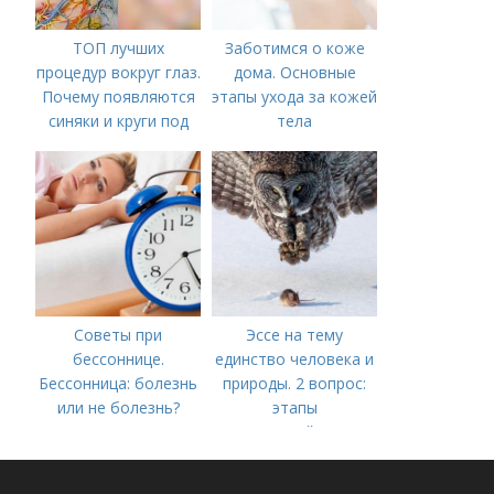
ТОП лучших
Заботимся о коже
процедур вокруг глаз.
дома. Основные
Почему появляются
этапы ухода за кожей
синяки и круги под
тела
глазами?
Советы при
Эссе на тему
бессоннице.
единство человека и
Бессонница: болезнь
природы. 2 вопрос:
или не болезнь?
этапы
взаимодействия
природного и
социального бытия