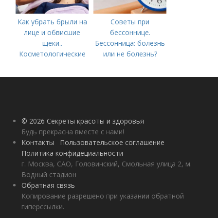
Как убрать брыли на
Советы при
лице и обвисшие
бессоннице.
щеки..
Бессонница: болезнь
Косметологические
или не болезнь?
процедуры
© 2026 Секреты красоты и здоровья
Будь прекрасна вместе с нами!
Контакты
Пользовательское соглашение
Политика конфидециальности
г. Москва, САО, Головинский, Смольная улица 2, м.
Водный стадион
Обратная связь
Копирование разрешено при указании обратной
гиперссылки.