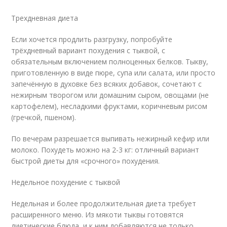
Трехдневная диета
Если хочется продлить разгрузку, попробуйте
трёхдневный вариант похудения с тыквой, с
обязательным включением полноценных белков. Тыкву,
приготовленную в виде пюре, супа или салата, или просто
запечённую в духовке без всяких добавок, сочетают с
нежирным творогом или домашним сыром, овощами (не
картофелем), несладкими фруктами, коричневым рисом
(гречкой, пшеном).
По вечерам разрешается выпивать нежирный кефир или
молоко. Похудеть можно на 2-3 кг: отличный вариант
быстрой диеты для «срочного» похудения.
Недельное похудение с тыквой
Недельная и более продолжительная диета требует
расширенного меню. Из мякоти тыквы готовятся
диетические блюда, и к ним добавляются не только