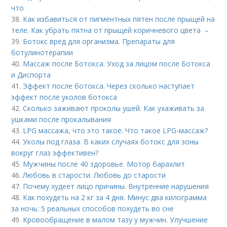
что
38.
Как избавиться от пигментных пятен после прыщей на
теле. Как убрать пятна от прыщей коричневого цвета –
39.
Ботокс вред для организма. Препараты для
ботулинотерапии
40.
Массаж после Ботокса. Уход за лицом после Ботокса
и Диспорта
41.
Эффект после ботокса. Через сколько наступает
эффект после уколов ботокса
42.
Сколько заживают проколы ушей. Как ухаживать за
ушками после прокалывания
43.
LPG массажа, что это такое. Что такое LPG-массаж?
44.
Уколы под глаза. В каких случаях ботокс для зоны
вокруг глаз эффективен?
45.
Мужчины после 40 здоровье. Мотор барахлит
46.
Любовь в старости. Любовь до старости
47.
Почему худеет лицо причины. Внутренние нарушения
48.
Как похудеть на 2 кг за 4 дня. Минус два килограмма
за ночь: 5 реальных способов похудеть во сне
49.
Кровообращение в малом тазу у мужчин. Улучшение