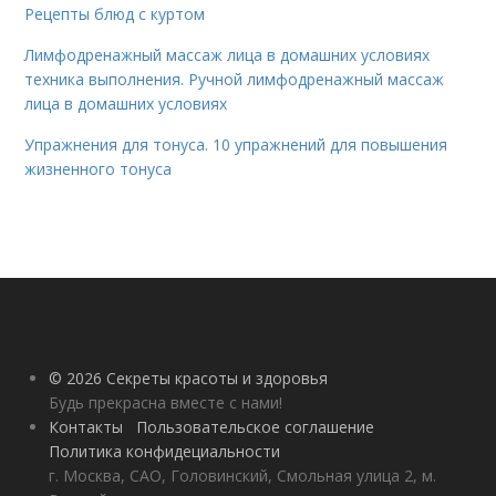
Рецепты блюд с куртом
Лимфодренажный массаж лица в домашних условиях
техника выполнения. Ручной лимфодренажный массаж
лица в домашних условиях
Упражнения для тонуса. 10 упражнений для повышения
жизненного тонуса
© 2026 Секреты красоты и здоровья
Будь прекрасна вместе с нами!
Контакты
Пользовательское соглашение
Политика конфидециальности
г. Москва, САО, Головинский, Смольная улица 2, м.