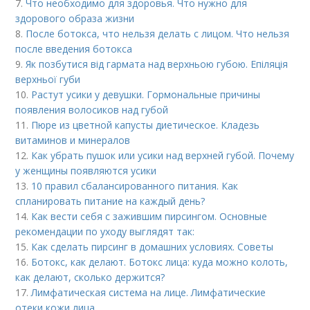
7.
Что необходимо для здоровья. Что нужно для
здорового образа жизни
8.
После ботокса, что нельзя делать с лицом. Что нельзя
после введения ботокса
9.
Як позбутися від гармата над верхньою губою. Епіляція
верхньої губи
10.
Растут усики у девушки. Гормональные причины
появления волосиков над губой
11.
Пюре из цветной капусты диетическое. Кладезь
витаминов и минералов
12.
Как убрать пушок или усики над верхней губой. Почему
у женщины появляются усики
13.
10 правил сбалансированного питания. Как
спланировать питание на каждый день?
14.
Как вести себя с зажившим пирсингом. Основные
рекомендации по уходу выглядят так:
15.
Как сделать пирсинг в домашних условиях. Советы
16.
Ботокс, как делают. Ботокс лица: куда можно колоть,
как делают, сколько держится?
17.
Лимфатическая система на лице. Лимфатические
отеки кожи лица