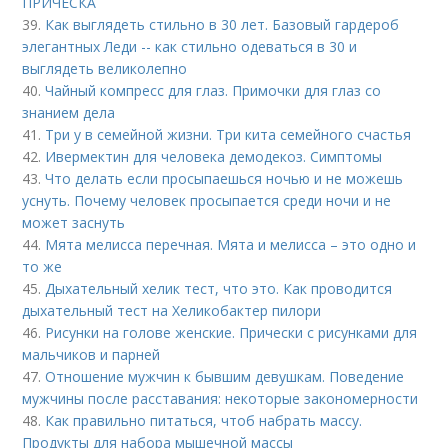
ПРИЧЕСКА
39.
Как выглядеть стильно в 30 лет. Базовый гардероб
элегантных Леди -- как стильно одеваться в 30 и
выглядеть великолепно
40.
Чайный компресс для глаз. Примочки для глаз со
знанием дела
41.
Три у в семейной жизни. Три кита семейного счастья
42.
Ивермектин для человека демодекоз. Симптомы
43.
Что делать если просыпаешься ночью и не можешь
уснуть. Почему человек просыпается среди ночи и не
может заснуть
44.
Мята мелисса перечная. Мята и мелисса – это одно и
то же
45.
Дыхательный хелик тест, что это. Как проводится
дыхательный тест на Хеликобактер пилори
46.
Рисунки на голове женские. Прически с рисунками для
мальчиков и парней
47.
Отношение мужчин к бывшим девушкам. Поведение
мужчины после расставания: некоторые закономерности
48.
Как правильно питаться, чтоб набрать массу.
Продукты для набора мышечной массы