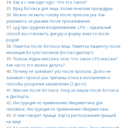
34.
Как и с чем едят курт. Что это такое?
35.
Вред ботокса для лица. Косметические процедуры
36.
Можно ли мыть голову после прокола уха. Как
ухаживать за ушками после прокалывания
37.
Lpg при грудном вскармливании. LPG – идеальный
способ восстановить фигуру и форму живота после
родов!
38.
Памятка после ботокса лица. Памятка пациенту после
инъекций ботулотоксинов (ботокс/диспорт)
39.
Польза лпджи массажа тела. Что такое LPG-массаж?
Как часто его можно делать?
40.
Почему не заживает ухо после прокола. Долго не
заживает прокол уха: причины отека и воспаления и
способы ускорения заживления (2 фото)
41.
Массаж после Ботокса. Уход за лицом после Ботокса
и Диспорта
42.
Инструкция по применению Ивермектина для
человека. Инструкция по применению Ивермектина
43.
О чем говорят прыщи. Карта расположения прыщей
на лице
44.
За какие органы отвечают части лица. Зоны проекций