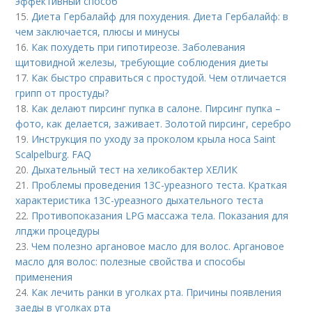
эффективный способ
15.
Диета Гербалайф для похудения. Диета Гербалайф: в
чем заключается, плюсы и минусы
16.
Как похудеть при гипотиреозе. Заболевания
щитовидной железы, требующие соблюдения диеты
17.
Как быстро справиться с простудой. Чем отличается
грипп от простуды?
18.
Как делают пирсинг пупка в салоне. Пирсинг пупка –
фото, как делается, заживает. Золотой пирсинг, серебро
19.
Инструкция по уходу за проколом крыла носа Saint
Scalpelburg. FAQ
20.
Дыхательный тест на хеликобактер ХЕЛИК
21.
Проблемы проведения 13С-уреазного теста. Краткая
характеристика 13С-уреазного дыхательного теста
22.
Противопоказания LPG массажа тела. Показания для
лпджи процедуры
23.
Чем полезно аргановое масло для волос. Аргановое
масло для волос: полезные свойства и способы
применения
24.
Как лечить ранки в уголках рта. Причины появления
заеды в уголках рта