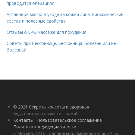
проводится операция?
Аргановое масло в уходе за кожей лица. Биохимический
состав и полезные свойства
Отзывы о LPG-массаже для похудения.
Советы при бессоннице. Бессонница: болезнь или не
болезнь?
© 2026 Секреты красоты и здоровья
Будь прекрасна вместе с нами!
Контакты
Пользовательское соглашение
Политика конфидециальности
г. Москва, САО, Головинский, Смольная улица 2, м.