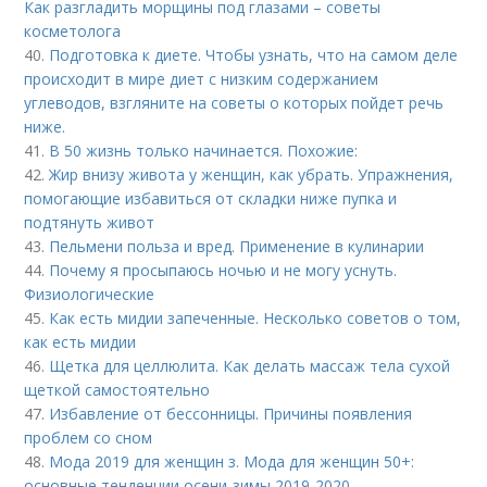
Как разгладить морщины под глазами – советы
косметолога
40.
Подготовка к диете. Чтобы узнать, что на самом деле
происходит в мире диет с низким содержанием
углеводов, взгляните на советы о которых пойдет речь
ниже.
41.
В 50 жизнь только начинается. Похожие:
42.
Жир внизу живота у женщин, как убрать. Упражнения,
помогающие избавиться от складки ниже пупка и
подтянуть живот
43.
Пельмени польза и вред. Применение в кулинарии
44.
Почему я просыпаюсь ночью и не могу уснуть.
Физиологические
45.
Как есть мидии запеченные. Несколько советов о том,
как есть мидии
46.
Щетка для целлюлита. Как делать массаж тела сухой
щеткой самостоятельно
47.
Избавление от бессонницы. Причины появления
проблем со сном
48.
Мода 2019 для женщин з. Мода для женщин 50+:
основные тенденции осени-зимы 2019-2020