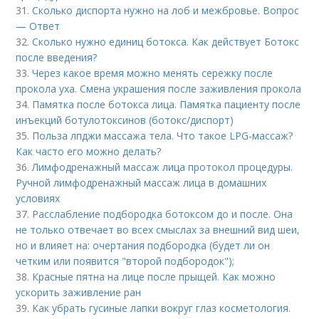
31.
Сколько диспорта нужно на лоб и межбровье. Вопрос
— Ответ
32.
Сколько нужно единиц ботокса. Как действует Ботокс
после введения?
33.
Через какое время можно менять сережку после
прокола уха. Смена украшения после заживления прокола
34.
Памятка после ботокса лица. Памятка пациенту после
инъекций ботулотоксинов (ботокс/диспорт)
35.
Польза лпджи массажа тела. Что такое LPG-массаж?
Как часто его можно делать?
36.
Лимфодренажный массаж лица протокол процедуры.
Ручной лимфодренажный массаж лица в домашних
условиях
37.
Расслабление подбородка ботоксом до и после. Она
не только отвечает во всех смыслах за внешний вид шеи,
но и влияет на: очертания подбородка (будет ли он
четким или появится "второй подбородок");
38.
Красные пятна на лице после прыщей. Как можно
ускорить заживление ран
39.
Как убрать гусиные лапки вокруг глаз косметология.