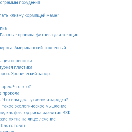
Программы похудения
лать клизму кормящей маме?
упка
 Главные правила фитнеса для женщин
пирога. Американский тыквенный
рация перепонки
турная пластика
ров. Хронический запор:
орех. Что это?
е прокола
 Что нам даст утренняя зарядка?
о такое экологическое мышление
ие, как фактор риска развития ВЗК
кие пятна на лице: лечение
 Как готовят
писание