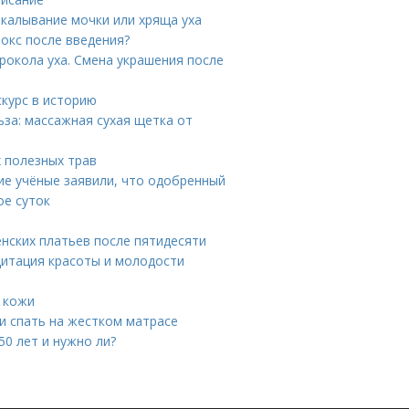
окалывание мочки или хряща уха
токс после введения?
рокола уха. Смена украшения после
скурс в историю
за: массажная сухая щетка от
 полезных трав
ие учёные заявили, что одобренный
ое суток
нских платьев после пятидесяти
дитация красоты и молодости
 кожи
ли спать на жестком матрасе
50 лет и нужно ли?