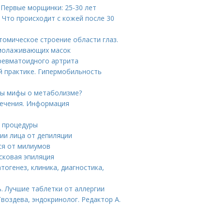
 Первые морщинки: 25-30 лет
 Что происходит с кожей после 30
томическое строение области глаз.
омолаживающих масок
ревматоидного артрита
практике. Гипермобильность
ны мифы о метаболизме?
лечения. Информация
е процедуры
ии лица от депиляции
ся от милиумов
осковая эпиляция
атогенез, клиника, диагностика,
. Лучшие таблетки от аллергии
воздева, эндокринолог. Редактор А.