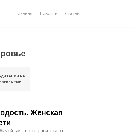
Главная
Новости
Статьи
оровье
едитации на
раскрытие
лодость. Женская
сти
бимой, уметь отстраниться от