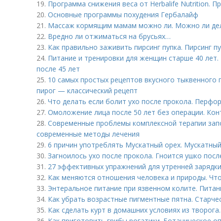
19.
Программа снижения веса от Herbalife Nutrition. 
20.
Основные программы похудения Гербалайф
21.
Массаж кормящим мамам можно ли. Можно ли де
22.
Вредно ли отжиматься на брусьях…
23.
Как правильно заживить пирсинг пупка. Пирсинг п
24.
Питание и тренировки для женщин старше 40 лет.
после 45 лет
25.
10 самых простых рецептов вкусного тыквенного 
пирог — классический рецепт
26.
Что делать если болит ухо после прокола. Перфо
27.
Омоложение лица после 50 лет без операции. Кон
28.
Современные проблемы комплексной терапии запо
современные методы лечения
29.
6 причин употреблять Мускатный орех. Мускатный 
30.
Загноилось ухо после прокола. Гноится ушко посл
31.
27 эффективных упражнений для утренней зарядки.
32.
Как меняются отношения человека и природы. Чт
33.
Энтеральное питание при язвенном колите. Питан
34.
Как убрать возрастные пигментные пятна. Старчес
35.
Как сделать курт в домашних условиях из творога.
36.
Как приготовить грибы рогатики. Ботаническое о