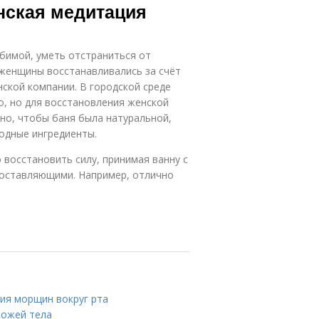
нская медитация
бимой, уметь отстраниться от
женщины восстанавливались за счёт
нской компании. В городской среде
о, но для восстановления женской
жно, чтобы баня была натуральной,
одные ингредиенты.
 восстановить силу, принимая ванну с
составляющими. Например, отлично
ия морщин вокруг рта
кожей тела