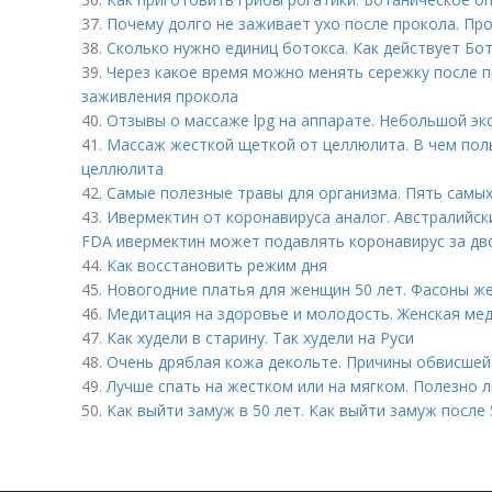
37.
Почему долго не заживает ухо после прокола. Пр
38.
Сколько нужно единиц ботокса. Как действует Бо
39.
Через какое время можно менять сережку после п
заживления прокола
40.
Отзывы о массаже lpg на аппарате. Небольшой эк
41.
Массаж жесткой щеткой от целлюлита. В чем поль
целлюлита
42.
Самые полезные травы для организма. Пять самых
43.
Ивермектин от коронавируса аналог. Австралийск
FDA ивермектин может подавлять коронавирус за дв
44.
Как восстановить режим дня
45.
Новогодние платья для женщин 50 лет. Фасоны же
46.
Медитация на здоровье и молодость. Женская ме
47.
Как худели в старину. Так худели на Руси
48.
Очень дряблая кожа декольте. Причины обвисшей
49.
Лучше спать на жестком или на мягком. Полезно 
50.
Как выйти замуж в 50 лет. Как выйти замуж после 