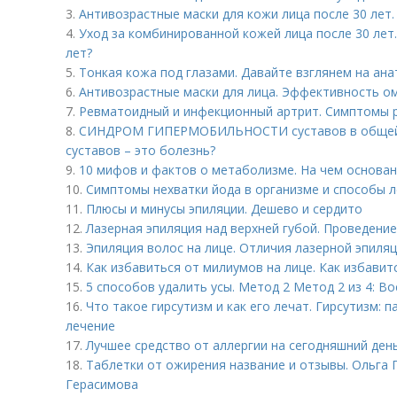
3.
Антивозрастные маски для кожи лица после 30 лет.
4.
Уход за комбинированной кожей лица после 30 лет.
лет?
5.
Тонкая кожа под глазами. Давайте взглянем на ана
6.
Антивозрастные маски для лица. Эффективность 
7.
Ревматоидный и инфекционный артрит. Симптомы 
8.
СИНДРОМ ГИПЕРМОБИЛЬНОСТИ суставов в общей 
суставов – это болезнь?
9.
10 мифов и фактов о метаболизме. На чем основа
10.
Симптомы нехватки йода в организме и способы 
11.
Плюсы и минусы эпиляции. Дешево и сердито
12.
Лазерная эпиляция над верхней губой. Проведени
13.
Эпиляция волос на лице. Отличия лазерной эпиляц
14.
Как избавиться от милиумов на лице. Как избавит
15.
5 способов удалить усы. Метод 2 Метод 2 из 4: В
16.
Что такое гирсутизм и как его лечат. Гирсутизм: п
лечение
17.
Лучшее средство от аллергии на сегодняшний день
18.
Таблетки от ожирения название и отзывы. Ольга Г
Герасимова