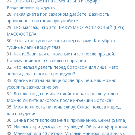
27.
Отзывы о диета на семени льна и кефире.
Разрешенные продукты
28.
Какая диета при сахарном диабете. Важность
правильного питания при диабете
29.
LPG массаж, что это. ВАКУУМНО-РОЛИКОВЫЙ (LPG)
МАССАЖ ТЕЛА
30.
Что такое гусиные лапки под глазами. Как убрать
гусиные лапки вокруг глаз
31.
Как избавиться от красных пятен после прыщей.
Почему появляются следы от прыщей
32.
Что нельзя делать перед ботоксом для лица. Чего
нельзя делать после процедуры?
33.
Красные пятна на лице после прыщей. Как можно
ускорить заживление ран
34.
Ботокс когда начинает действовать после уколов.
Можно ли пить алкоголь после инъекций Ботокса?
35.
Можно ли есть на ночь сливу. Слива: польза и вред
для похудения
36.
Сенна противопоказания к применению. Сенна (Senna)
37.
Ивермек при демодекозе у людей. Общая информация
38.
Маникюр для 40 летних. Модный маникюр для зрелых