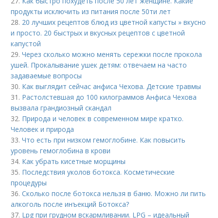
27.
Как быстро похудеть после 50 лет женщине. Какие
продукты исключить из питания после 50ти лет
28.
20 лучших рецептов блюд из цветной капусты » вкусно
и просто. 20 быстрых и вкусных рецептов с цветной
капустой
29.
Через сколько можно менять сережки после прокола
ушей. Прокалывание ушек детям: отвечаем на часто
задаваемые вопросы
30.
Как выглядит сейчас анфиса Чехова. Детские травмы
31.
Растолстевшая до 100 килограммов Анфиса Чехова
вызвала грандиозный скандал
32.
Природа и человек в современном мире кратко.
Человек и природа
33.
Что есть при низком гемоглобине. Как повысить
уровень гемоглобина в крови
34.
Как убрать кисетные морщины
35.
Последствия уколов ботокса. Косметические
процедуры
36.
Сколько после ботокса нельзя в баню. Можно ли пить
алкоголь после инъекций Ботокса?
37.
Lpg при грудном вскармливании. LPG – идеальный