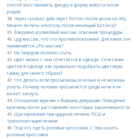
способ восстановить фигуру и форму живота после
родов!
38.
Через сколько действует ботокс после укола на лбу.
Можно ли пить алкоголь после инъекций Ботокса?
39.
Вакуумно-роликовый массаж: описание процедуры
40.
Lpg массаж, что это противопоказания. Для каких зон
применяется LPG-массаж?
41.
На твердом полезно спать.
42.
Цвет мокко с чем сочетается в одежде. Сочетание
цветов в одежде: как правильно подобрать цветовую
гамму для своего образа?
43.
Что делать если просыпаешься ночью и не можешь
уснуть. Почему человек просыпается среди ночи и не
может заснуть
44.
Отношение мужчин к бывшим девушкам. Поведение
мужчины после расставания: некоторые закономерности
45.
Шунтирование при циррозе печени. ПСШ и
трансплантация печени
46.
Под что одеть розовые кроссовки. С чем носить
розовые кроссовки