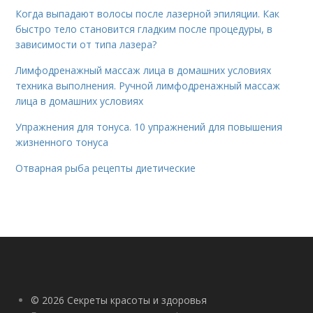
Когда выпадают волосы после лазерной эпиляции. Как
быстро тело становится гладким после процедуры, в
зависимости от типа лазера?
Лимфодренажный массаж лица в домашних условиях
техника выполнения. Ручной лимфодренажный массаж
лица в домашних условиях
Упражнения для тонуса. 10 упражнений для повышения
жизненного тонуса
Отварная рыба рецепты диетические
© 2026 Секреты красоты и здоровья