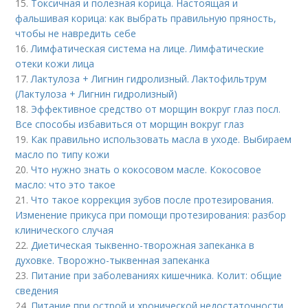
15.
Токсичная и полезная корица. Настоящая и
фальшивая корица: как выбрать правильную пряность,
чтобы не навредить себе
16.
Лимфатическая система на лице. Лимфатические
отеки кожи лица
17.
Лактулоза + Лигнин гидролизный. Лактофильтрум
(Лактулоза + Лигнин гидролизный)
18.
Эффективное средство от морщин вокруг глаз посл.
Все способы избавиться от морщин вокруг глаз
19.
Как правильно использовать масла в уходе. Выбираем
масло по типу кожи
20.
Что нужно знать о кокосовом масле. Кокосовое
масло: что это такое
21.
Что такое коррекция зубов после протезирования.
Изменение прикуса при помощи протезирования: разбор
клинического случая
22.
Диетическая тыквенно-творожная запеканка в
духовке. Творожно-тыквенная запеканка
23.
Питание при заболеваниях кишечника. Колит: общие
сведения
24.
Питание при острой и хронической недостаточности