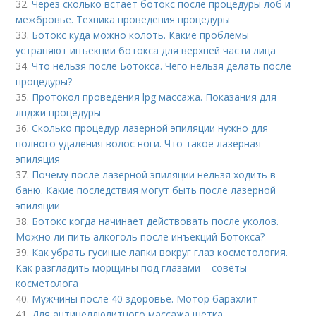
32.
Через сколько встает ботокс после процедуры лоб и
межбровье. Техника проведения процедуры
33.
Ботокс куда можно колоть. Какие проблемы
устраняют инъекции ботокса для верхней части лица
34.
Что нельзя после Ботокса. Чего нельзя делать после
процедуры?
35.
Протокол проведения lpg массажа. Показания для
лпджи процедуры
36.
Сколько процедур лазерной эпиляции нужно для
полного удаления волос ноги. Что такое лазерная
эпиляция
37.
Почему после лазерной эпиляции нельзя ходить в
баню. Какие последствия могут быть после лазерной
эпиляции
38.
Ботокс когда начинает действовать после уколов.
Можно ли пить алкоголь после инъекций Ботокса?
39.
Как убрать гусиные лапки вокруг глаз косметология.
Как разгладить морщины под глазами – советы
косметолога
40.
Мужчины после 40 здоровье. Мотор барахлит
41.
Для антицеллюлитного массажа щетка.