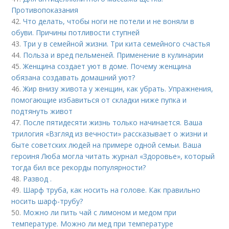
Противопоказания
42.
Что делать, чтобы ноги не потели и не воняли в
обуви. Причины потливости ступней
43.
Три у в семейной жизни. Три кита семейного счастья
44.
Польза и вред пельменей. Применение в кулинарии
45.
Женщина создает уют в доме. Почему женщина
обязана создавать домашний уют?
46.
Жир внизу живота у женщин, как убрать. Упражнения,
помогающие избавиться от складки ниже пупка и
подтянуть живот
47.
После пятидесяти жизнь только начинается. Ваша
трилогия «Взгляд из вечности» рассказывает о жизни и
быте советских людей на примере одной семьи. Ваша
героиня Люба могла читать журнал «Здоровье», который
тогда бил все рекорды популярности?
48.
Развод .
49.
Шарф труба, как носить на голове. Как правильно
носить шарф-трубу?
50.
Можно ли пить чай с лимоном и медом при
температуре. Можно ли мед при температуре