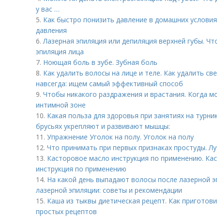
у вас …
5.
Как быстро понизить давление в домашних условия
давления
6.
Лазерная эпиляция или депиляция верхней губы. Чт
эпиляция лица
7.
Ноющая боль в зубе. Зубная боль
8.
Как удалить волосы на лице и теле. Как удалить св
навсегда: ищем самый эффективный способ
9.
Чтобы никакого раздражения и врастания. Когда м
интимной зоне
10.
Какая польза для здоровья при занятиях на турни
брусьях укрепляют и развивают мышцы:
11.
Упражнение Уголок на полу. Уголок на полу
12.
Что принимать при первых признаках простуды. Л
13.
Касторовое масло инструкция по применению. Кас
инструкция по применению
14.
На какой день выпадают волосы после лазерной э
лазерной эпиляции: советы и рекомендации
15.
Каша из тыквы диетическая рецепт. Как приготови
простых рецептов