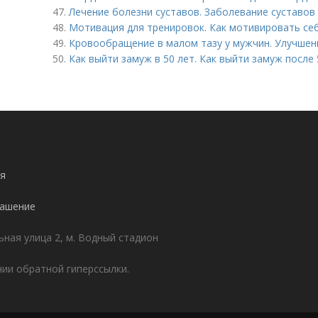
47.
Лечение болезни суставов. Заболевание суставов 
48.
Мотивация для тренировок. Как мотивировать себ
49.
Кровообращение в малом тазу у мужчин. Улучшен
50.
Как выйти замуж в 50 лет. Как выйти замуж после 
я
лашение
ьная улица 2, м. Водный стадион
ии обратной гиперссылки.