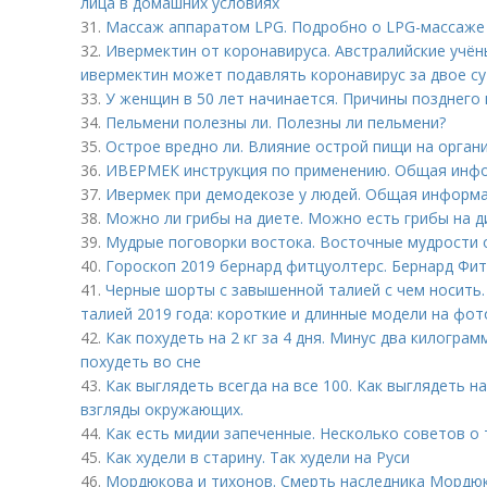
лица в домашних условиях
31.
Массаж аппаратом LPG. Подробно о LPG-массаже
32.
Ивермектин от коронавируса. Австралийские учён
ивермектин может подавлять коронавирус за двое с
33.
У женщин в 50 лет начинается. Причины позднего
34.
Пельмени полезны ли. Полезны ли пельмени?
35.
Острое вредно ли. Влияние острой пищи на орган
36.
ИВЕРМЕК инструкция по применению. Общая инф
37.
Ивермек при демодекозе у людей. Общая информ
38.
Можно ли грибы на диете. Можно есть грибы на д
39.
Мудрые поговорки востока. Восточные мудрости 
40.
Гороскоп 2019 бернард фитцуолтерс. Бернард Фи
41.
Черные шорты с завышенной талией с чем носить
талией 2019 года: короткие и длинные модели на фот
42.
Как похудеть на 2 кг за 4 дня. Минус два килограм
похудеть во сне
43.
Как выглядеть всегда на все 100. Как выглядеть н
взгляды окружающих.
44.
Как есть мидии запеченные. Несколько советов о 
45.
Как худели в старину. Так худели на Руси
46.
Мордюкова и тихонов. Смерть наследника Мордю