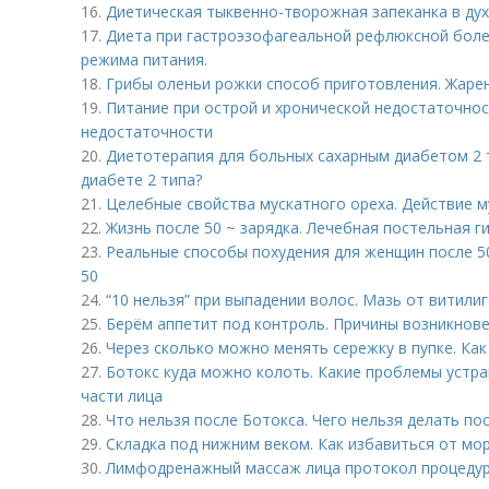
16.
Диетическая тыквенно-творожная запеканка в ду
17.
Диета при гастроэзофагеальной рефлюксной боле
режима питания.
18.
Грибы оленьи рожки способ приготовления. Жаре
19.
Питание при острой и хронической недостаточнос
недостаточности
20.
Диетотерапия для больных сахарным диабетом 2 т
диабете 2 типа?
21.
Целебные свойства мускатного ореха. Действие м
22.
Жизнь после 50 ~ зарядка. Лечебная постельная г
23.
Реальные способы похудения для женщин после 50
50
24.
“10 нельзя” при выпадении волос. Мазь от витили
25.
Берём аппетит под контроль. Причины возникнов
26.
Через сколько можно менять сережку в пупке. Как
27.
Ботокс куда можно колоть. Какие проблемы устра
части лица
28.
Что нельзя после Ботокса. Чего нельзя делать по
29.
Складка под нижним веком. Как избавиться от мор
30.
Лимфодренажный массаж лица протокол процеду