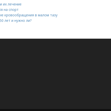
и их лечение
я на спорт
ие кровообращения в малом тазу
50 лет и нужно ли?