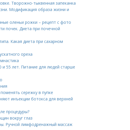
ховке. Творожно-тыквенная запеканка
зни. Модификация образа жизни и
нные оленьи рожки – рецепт с фото
ти почек. Диета при почечной
ипа. Какая диета при сахарном
ускатного ореха
имнастика
 и 55 лет. Питание для людей старше
го
ения
 поменять сережку в пупке
няют инъекции ботокса для верхней
сле процедуры?
щин вокруг глаз
ры. Ручной лимфодренажный массаж