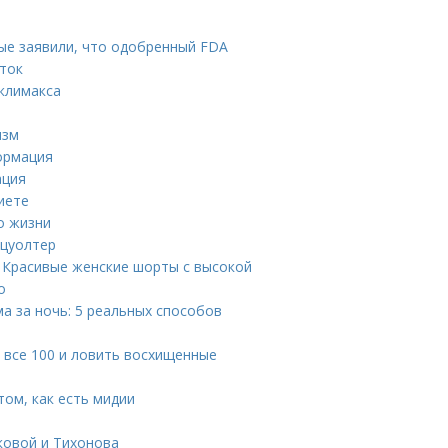
ые заявили, что одобренный FDA
уток
 климакса
изм
ормация
ация
иете
о жизни
тцуолтер
. Красивые женские шорты с высокой
о
ма за ночь: 5 реальных способов
а все 100 и ловить восхищенные
том, как есть мидии
ковой и Тихонова