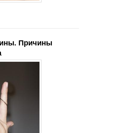
щины. Причины
а