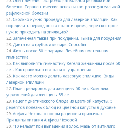
20.
Опыт лечения гастроэзофагеальной рефлюксной
болезни. Терапевтические аспекты гастроэзофагеальной
рефлюксной болезни
21.
Сколько нужно процедур для лазерной эпиляции. Как
определить период роста волос и время, через которое
нужно приходить на эпиляцию?
22.
Запеченная тыква при похудении. Тыква для похудения
23.
Диета на отрубях и кефире. Способы
24.
Жизнь после 50 ~ зарядка. Лечебная постельная
гимнастика
25.
Как выполнять гимнастику Кегеля женщинам после 50
лет. Как правильно выполнять упражнения
26.
Как часто можно делать лазерную эпиляцию. Виды
лазерной эпиляции
27.
План тренировок для женщины 50 лет. Комплекс
упражнений для женщины 55 лет
28.
Рецепт диетического блюда из цветной капусты. 5
рецептов полезных блюд из цветной капусты в духовке
29.
Анфиса Чехова о новом рационе и привычках.
Принципы питания Анфисы Чеховой
30.
“10 нельзя” при выпадении волос. Мазь от витилиго