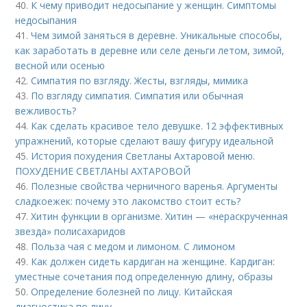
40.
К чему приводит недосыпание у женщин. Симптомы
недосыпания
41.
Чем зимой заняться в деревне. Уникальные способы,
как заработать в деревне или селе деньги летом, зимой,
весной или осенью
42.
Симпатия по взгляду. Жесты, взгляды, мимика
43.
По взгляду симпатия. Симпатия или обычная
вежливость?
44.
Как сделать красивое тело девушке. 12 эффективных
упражнений, которые сделают вашу фигуру идеальной
45.
История похудения Светланы Ахтаровой меню.
ПОХУДЕНИЕ СВЕТЛАНЫ АХТАРОВОЙ
46.
Полезные свойства черничного варенья. Аргументы
сладкоежек: почему это лакомство стоит есть?
47.
Хитин функции в организме. Хитин — «нераскрученная
звезда» полисахаридов
48.
Польза чая с медом и лимоном. С лимоном
49.
Как должен сидеть кардиган на женщине. Кардиган:
уместные сочетания под определенную длину, образы
50.
Определение болезней по лицу. Китайская
диагностика по лицу