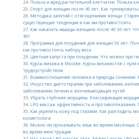
24.
Польза и вред растительной клетчатки. Польза кл
25.
Спорт для женщин после 40 лет. Как тренировать
26.
Методика занятий с отягощениями женщи. Старен
существующие тенденции и как им противостоять
27.
Как накачать мышцы женщине после 40-50 лет. Чт
40?
28.
Программа для похудения для женщин 50 лет. Поч
как противостоять набору веса
29.
Цветная капуста при похудении. Что можно при г
30.
Курсы визажа в Москве. Курсы визажистов с нуля
трудоустройством
31.
Взаимоотношение человека и природы сочинеие. 
32.
Искусство диетотерапии при заболеваниях желче
заболеваниях печени и желчевыводящих путей
33.
Убрать глубокие морщины. Классификация морщи
34.
LPG массаж эффективность и противопоказания.
35.
Как укрепить кожу под глазами. Как разгладить м
косметолога
36.
Можно ли прокалывать язык во время месячных.
во время менструации
37.
Что такое LPG массаж тела. Эффект после LPG м