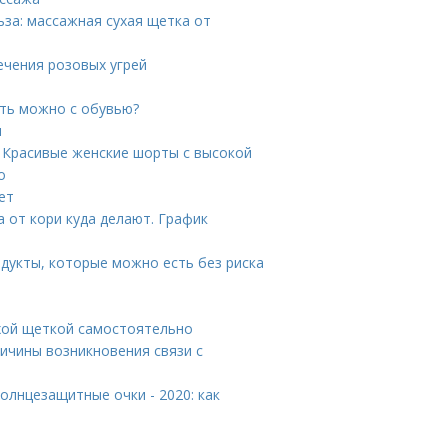
за: массажная сухая щетка от
ечения розовых угрей
ать можно с обувью?
и
. Красивые женские шорты с высокой
о
ет
а от кори куда делают. График
дукты, которые можно есть без риска
ухой щеткой самостоятельно
ричины возникновения связи с
олнцезащитные очки - 2020: как