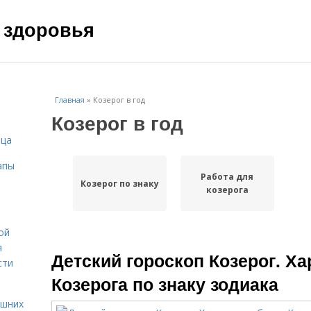
 здоровья
Главная
»
Козерог в год
Козерог в год
ица
апы
Работа для
Козерог по знаку
козерога
ой
я
Детский гороскоп Козерог. Ха
сти
Козерога по знаку зодиака
ашних