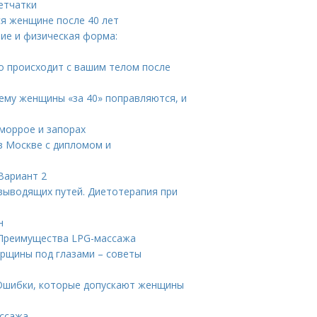
етчатки
ся женщине после 40 лет
ие и физическая форма:
о происходит с вашим телом после
ему женщины «за 40» поправляются, и
еморрое и запорах
 в Москве с дипломом и
Вариант 2
выводящих путей. Диетотерапия при
н
 Преимущества LPG-массажа
орщины под глазами – советы
 Ошибки, которые допускают женщины
ассажа