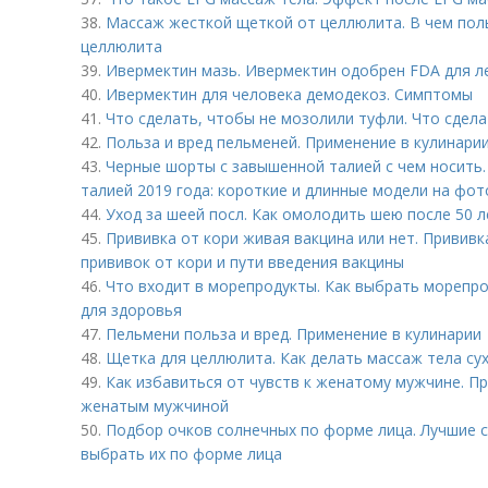
38.
Массаж жесткой щеткой от целлюлита. В чем поль
целлюлита
39.
Ивермектин мазь. Ивермектин одобрен FDA для л
40.
Ивермектин для человека демодекоз. Симптомы
41.
Что сделать, чтобы не мозолили туфли. Что сдел
42.
Польза и вред пельменей. Применение в кулинари
43.
Черные шорты с завышенной талией с чем носить
талией 2019 года: короткие и длинные модели на фот
44.
Уход за шеей посл. Как омолодить шею после 50 л
45.
Прививка от кори живая вакцина или нет. Прививк
прививок от кори и пути введения вакцины
46.
Что входит в морепродукты. Как выбрать морепро
для здоровья
47.
Пельмени польза и вред. Применение в кулинарии
48.
Щетка для целлюлита. Как делать массаж тела с
49.
Как избавиться от чувств к женатому мужчине. П
женатым мужчиной
50.
Подбор очков солнечных по форме лица. Лучшие с
выбрать их по форме лица