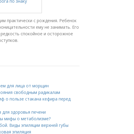
им практически с рождения. Ребенок
роницательности ему не занимать. Его
 редкость спокойное и осторожное
ступков.
ем для лица от морщин
стояния свободным радикалам
иф о пользе стакана кефира перед
в для здоровья печени
ны мифы о метаболизме?
бой. Виды эпиляции верхней губы
сковая эпиляция