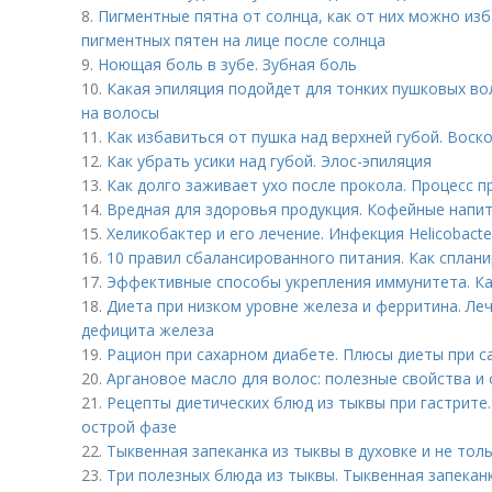
8.
Пигментные пятна от солнца, как от них можно из
пигментных пятен на лице после солнца
9.
Ноющая боль в зубе. Зубная боль
10.
Какая эпиляция подойдет для тонких пушковых вол
на волосы
11.
Как избавиться от пушка над верхней губой. Воск
12.
Как убрать усики над губой. Элос-эпиляция
13.
Как долго заживает ухо после прокола. Процесс п
14.
Вредная для здоровья продукция. Кофейные напи
15.
Хеликобактер и его лечение. Инфекция Helicobacter
16.
10 правил сбалансированного питания. Как сплан
17.
Эффективные способы укрепления иммунитета. Ка
18.
Диета при низком уровне железа и ферритина. Л
дефицита железа
19.
Рацион при сахарном диабете. Плюсы диеты при с
20.
Аргановое масло для волос: полезные свойства и
21.
Рецепты диетических блюд из тыквы при гастрите.
острой фазе
22.
Тыквенная запеканка из тыквы в духовке и не тол
23.
Три полезных блюда из тыквы. Тыквенная запекан