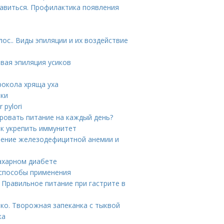
бавиться. Профилактика появления
ос.. Виды эпиляции и их воздействие
овая эпиляция усиков
рокола хряща уха
тки
 pylori
ировать питание на каждый день?
к укрепить иммунитет
ечение железодефицитной анемии и
ахарном диабете
 способы применения
 Правильное питание при гастрите в
ько. Творожная запеканка с тыквой
ка