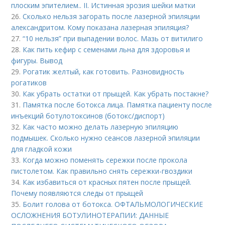
плоским эпителием.. II. Истинная эрозия шейки матки
26.
Сколько нельзя загорать после лазерной эпиляции
александритом. Кому показана лазерная эпиляция?
27.
“10 нельзя” при выпадении волос. Мазь от витилиго
28.
Как пить кефир с семенами льна для здоровья и
фигуры. Вывод
29.
Рогатик желтый, как готовить. Разновидность
рогатиков
30.
Как убрать остатки от прыщей. Как убрать постакне?
31.
Памятка после ботокса лица. Памятка пациенту после
инъекций ботулотоксинов (ботокс/диспорт)
32.
Как часто можно делать лазерную эпиляцию
подмышек. Сколько нужно сеансов лазерной эпиляции
для гладкой кожи
33.
Когда можно поменять сережки после прокола
пистолетом. Как правильно снять сережки-гвоздики
34.
Как избавиться от красных пятен после прыщей.
Почему появляются следы от прыщей
35.
Болит голова от ботокса. ОФТАЛЬМОЛОГИЧЕСКИЕ
ОСЛОЖНЕНИЯ БОТУЛИНОТЕРАПИИ: ДАННЫЕ