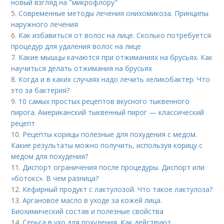
новый взгляд на "микрофлору"
5.
Современные методы лечения онихомикоза. Принципы
наружного лечения
6.
Как избавиться от волос на лице. Сколько потребуется
процедур для удаления волос на лице
7.
Какие мышцы качаются при отжиманиях на брусьях. Как
научиться делать отжимания на брусьях
8.
Когда и в каких случаях надо лечить хеликобактер. Что
это за бактерия?
9.
10 самых простых рецептов вкусного тыквенного
пирога. Американский тыквенный пирог — классический
рецепт
10.
Рецепты корицы полезные для похудения с медом.
Какие результаты можно получить, используя корицу с
медом для похудения?
11.
Диспорт ограничения после процедуры. Диспорт или
«ботокс». В чем разница?
12.
Кефирный продукт с лактулозой. Что такое лактулоза?
13.
Аргановое масло в уходе за кожей лица.
Биохимический состав и полезные свойства
14.
Серьга в ухо для похудения. Как действуют