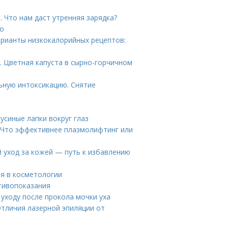
 Что нам даст утренняя зарядка?
то
арианты низкокалорийных рецептов:
. Цветная капуста в сырно-горчичном
льную интоксикацию. Снятие
гусиные лапки вокруг глаз
 Что эффективнее плазмолифтинг или
 уход за кожей — путь к избавлению
я в косметологии
тивопоказания
 уходу после прокола мочки уха
Отличия лазерной эпиляции от