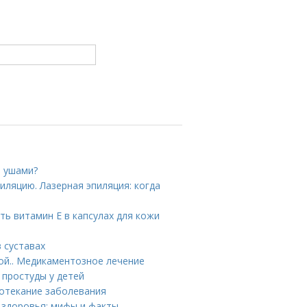
и ушами?
иляцию. Лазерная эпиляция: когда
ть витамин E в капсулах для кожи
в суставах
ой.. Медикаментозное лечение
 простуды у детей
ротекание заболевания
я здоровья: мифы и факты