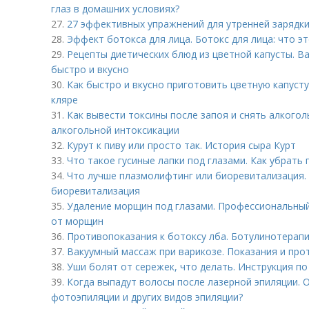
глаз в домашних условиях?
27.
27 эффективных упражнений для утренней зарядки.
28.
Эффект ботокса для лица. Ботокс для лица: что э
29.
Рецепты диетических блюд из цветной капусты. В
быстро и вкусно
30.
Как быстро и вкусно приготовить цветную капусту
кляре
31.
Как вывести токсины после запоя и снять алкого
алкогольной интоксикации
32.
Курут к пиву или просто так. История сыра Курт
33.
Что такое гусиные лапки под глазами. Как убрать 
34.
Что лучше плазмолифтинг или биоревитализация.
биоревитализация
35.
Удаление морщин под глазами. Профессиональный
от морщин
36.
Противопоказания к ботоксу лба. Ботулинотерапи
37.
Вакуумный массаж при варикозе. Показания и про
38.
Уши болят от сережек, что делать. Инструкция по
39.
Когда выпадут волосы после лазерной эпиляции. 
фотоэпиляции и других видов эпиляции?