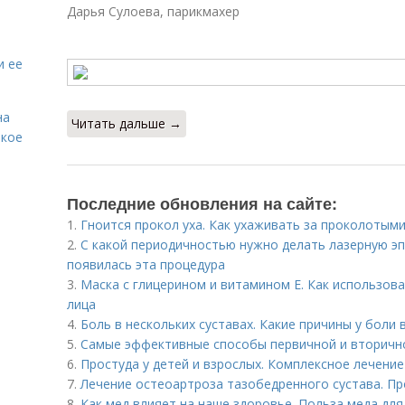
Дарья Сулоева, парикмахер
и ее
на
Читать дальше →
акое
Последние обновления на сайте:
1.
Гноится прокол уха. Как ухаживать за проколотым
2.
С какой периодичностью нужно делать лазерную эп
появилась эта процедура
3.
Маска с глицерином и витамином Е. Как использова
лица
4.
Боль в нескольких суставах. Какие причины у боли 
5.
Самые эффективные способы первичной и вторичн
6.
Простуда у детей и взрослых. Комплексное лечение
7.
Лечение остеоартроза тазобедренного сустава. П
8.
Как мед влияет на наше здоровье. Польза меда дл