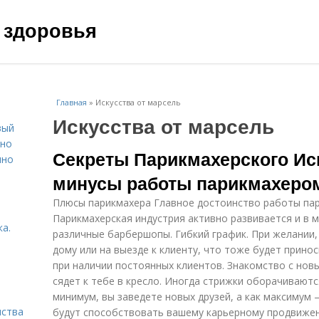
 здоровья
Главная
»
Искусства от марсель
Искусства от марсель
вый
ьно
Секреты Парикмахерского Ис
пно
минусы работы парикмахеро
Плюсы парикмахера Главное достоинство работы па
Парикмахерская индустрия активно развивается и в
а.
различные барбершопы. Гибкий график. При желании
дому или на выезде к клиенту, что тоже будет прино
при наличии постоянных клиентов. Знакомство с нов
сядет к тебе в кресло. Иногда стрижки оборачивают
минимум, вы заведете новых друзей, а как максимум
нства
будут способствовать вашему карьерному продвиже