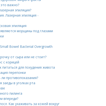
 это важно?
лазерная эпиляция?
я. Лазерная эпиляция -
осковая эпиляция
появляются морщины под глазами
тки
mall Bowel Bacterial Overgrowth
рочку от сыра или не стоит?
с с корицей
к питаться для похудения живота
рация перепонки
ь ли противопоказания?
я заеды в уголках рта
кве
чного пилинга
ам впереди?
осл. Как ухаживать за кожей вокруг