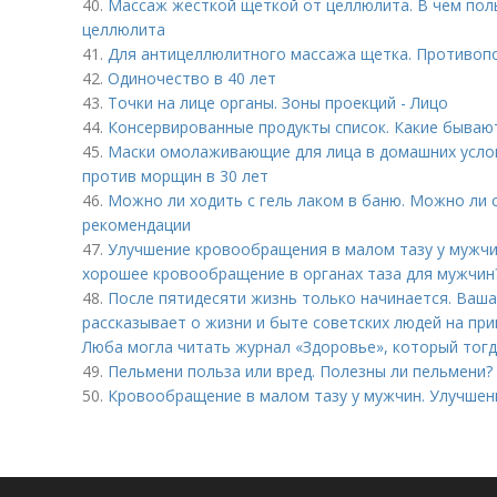
40.
Массаж жесткой щеткой от целлюлита. В чем поль
целлюлита
41.
Для антицеллюлитного массажа щетка. Противоп
42.
Одиночество в 40 лет
43.
Точки на лице органы. Зоны проекций - Лицо
44.
Консервированные продукты список. Какие бываю
45.
Маски омолаживающие для лица в домашних услов
против морщин в 30 лет
46.
Можно ли ходить с гель лаком в баню. Можно ли 
рекомендации
47.
Улучшение кровообращения в малом тазу у мужчи
хорошее кровообращение в органах таза для мужчин
48.
После пятидесяти жизнь только начинается. Ваша
рассказывает о жизни и быте советских людей на пр
Люба могла читать журнал «Здоровье», который тогд
49.
Пельмени польза или вред. Полезны ли пельмени?
50.
Кровообращение в малом тазу у мужчин. Улучшен