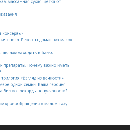
за: массажная сухая щетка от
оказания
т консервы?
иях посл. Рецепты домашних масок
с шеллаком ходить в баню:
н препараты. Почему важно иметь
?
 трилогия «Взгляд из вечности»
имере одной семьи. Ваша героиня
а бил все рекорды популярности?
ие кровообращения в малом тазу