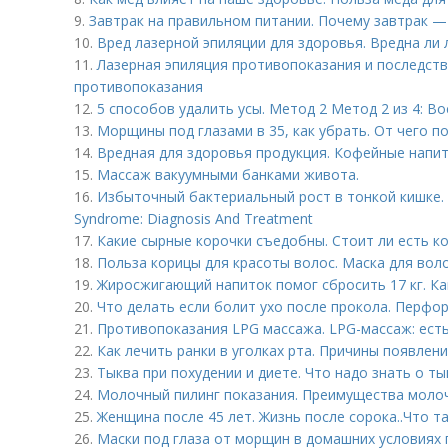
9.
Завтрак на правильном питании. Почему завтрак —
10.
Вред лазерной эпиляции для здоровья. Вредна ли 
11.
Лазерная эпиляция противопоказания и последстви
противопоказания
12.
5 способов удалить усы. Метод 2 Метод 2 из 4: В
13.
Морщины под глазами в 35, как убрать. От чего 
14.
Вредная для здоровья продукция. Кофейные напи
15.
Массаж вакуумными банками живота.
16.
Избыточный бактериальный рост в тонкой кишке. S
Syndrome: Diagnosis And Treatment
17.
Какие сырные корочки съедобны. Стоит ли есть ко
18.
Польза корицы для красоты волос. Маска для воло
19.
Жиросжигающий напиток помог сбросить 17 кг. Ка
20.
Что делать если болит ухо после прокола. Перфо
21.
Противопоказания LPG массажа. LPG-массаж: ест
22.
Как лечить ранки в уголках рта. Причины появлени
23.
Тыква при похудении и диете. Что надо знать о ты
24.
Молочный пилинг показания. Преимущества моло
25.
Женщина после 45 лет. Жизнь после сорока..Что т
26.
Маски под глаза от морщин в домашних условиях п