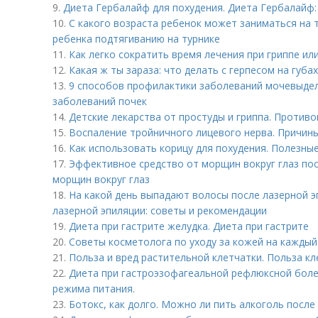
9.
Диета Гербалайф для похудения. Диета Гербалайф:
10.
С какого возраста ребенок может заниматься на 
ребенка подтягиванию на турнике
11.
Как легко сократить время лечения при гриппе или
12.
Какая ж ты зараза: что делать с герпесом на губах
13.
9 способов профилактики заболеваний мочевыде
заболеваний почек
14.
Детские лекарства от простуды и гриппа. Против
15.
Воспаление тройничного лицевого нерва. Причин
16.
Как использовать корицу для похудения. Полезны
17.
Эффективное средство от морщин вокруг глаз пос
морщин вокруг глаз
18.
На какой день выпадают волосы после лазерной э
лазерной эпиляции: советы и рекомендации
19.
Диета при гастрите желудка. Диета при гастрите
20.
Советы косметолога по уходу за кожей на каждый
21.
Польза и вред растительной клетчатки. Польза кл
22.
Диета при гастроэзофагеальной рефлюксной боле
режима питания.
23.
Ботокс, как долго. Можно ли пить алкоголь после