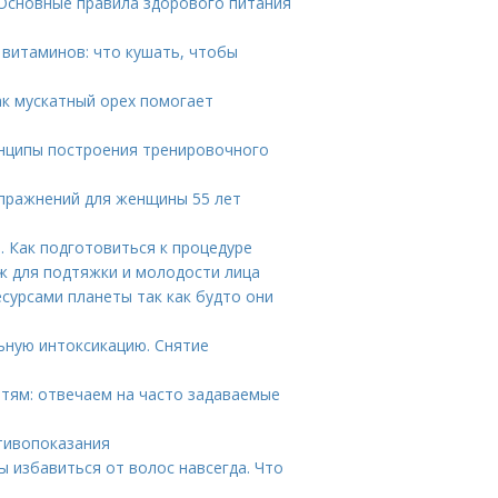
. Основные правила здорового питания
 витаминов: что кушать, чтобы
ак мускатный орех помогает
инципы построения тренировочного
упражнений для женщины 55 лет
 Как подготовиться к процедуре
ж для подтяжки и молодости лица
сурсами планеты так как будто они
льную интоксикацию. Снятие
етям: отвечаем на часто задаваемые
тивопоказания
ы избавиться от волос навсегда. Что