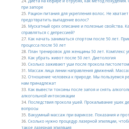
24.
Диета на кефире и отрубях, как метод похудения
при запоре
25.
Рацион питания для укрепления волос. Не хватает
предотвратить выпадение волос?
26.
Мускатный орех описание и полезные свойства. К
справляться с депрессией?
27.
Как начать заниматься спортом после 50 лет. Пр
процесса после 50 лет
28.
План тренировок для женщины 50 лет. Комплекс 
29.
Как убрать живот после 50 лет. Диетология
30.
Сколько заживают уши после прокола пистолетом.
31.
Массаж лица линии направления движений. Масса
32.
Отношение человека к природе. Мы пользуемся ре
нам принадлежат
33.
Как вывести токсины после запоя и снять алкого
алкогольной интоксикации
34.
Последствия прокола ушей. Прокалывание ушек д
вопросы
35.
Вакуумный массаж при варикозе. Показания и про
36.
Сколько нужно процедур лазерной эпиляции, чтоб
такое лазерная эпиляция