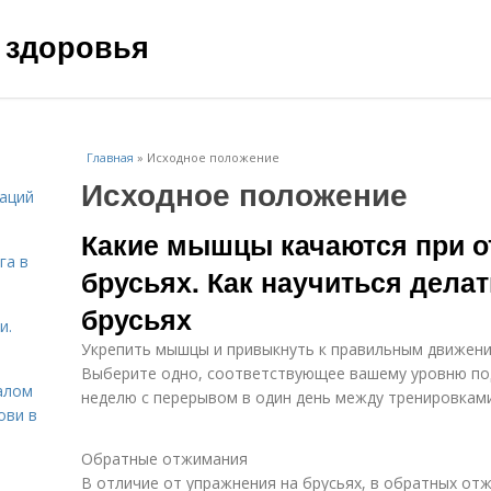
 здоровья
Главная
»
Исходное положение
Исходное положение
даций
Какие мышцы качаются при о
га в
брусьях. Как научиться дела
брусьях
и.
Укрепить мышцы и привыкнуть к правильным движен
Выберите одно, соответствующее вашему уровню подг
алом
неделю с перерывом в один день между тренировками.
ови в
Обратные отжимания
В отличие от упражнения на брусьях, в обратных отж