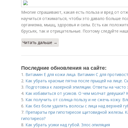
Многие спрашивают, какая есть польза и вред от отж
научиться отжиматься, чтобы это давало больше пол
организма, мышц, здоровья и силы. Есть как положи
брусьях, так и отрицательные. Поэтому следуйте наши
Читать дальше →
Последние обновления на сайте:
1.
Витамин Е для кожи лица. Витамин С для противо
2.
Как убрать красные пятна после прыщей на лице. 
3.
Подготовка к лазерной эпиляции. Ответы на часто
4.
Как избавиться от усиков. О чем молчат девушки? 
5.
Как получить от солнца пользу и не сжечь кожу. В
6.
Как без боли удалять волосы с лица над верхней г
7.
Препараты при гипотиреозе щитовидной железы. К
гипотиреоз?
8.
Как убрать усики над губой. Элос-эпиляция