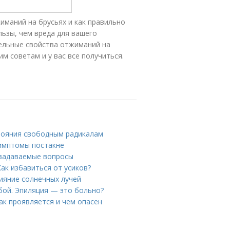
иманий на брусьях и как правильно
ьзы, чем вреда для вашего
тельные свойства отжиманий на
м советам и у вас все получиться.
стояния свободным радикалам
Симптомы постакне
 задаваемые вопросы
Как избавиться от усиков?
лияние солнечных лучей
убой. Эпиляция — это больно?
ак проявляется и чем опасен