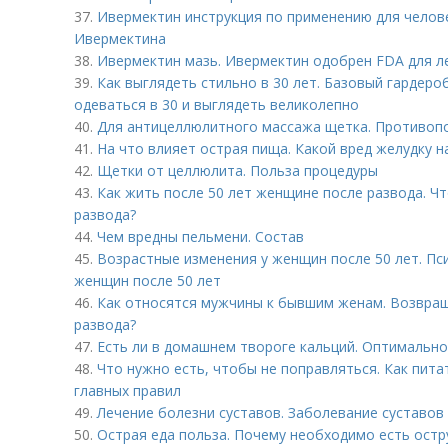
37.
Ивермектин инструкция по применению для челов
Ивермектина
38.
Ивермектин мазь. Ивермектин одобрен FDA для л
39.
Как выглядеть стильно в 30 лет. Базовый гардероб
одеваться в 30 и выглядеть великолепно
40.
Для антицеллюлитного массажа щетка. Противоп
41.
На что влияет острая пища. Какой вред желудку 
42.
Щетки от целлюлита. Польза процедуры
43.
Как жить после 50 лет женщине после развода. Ч
развода?
44.
Чем вредны пельмени. Состав
45.
Возрастные изменения у женщин после 50 лет. Пс
женщин после 50 лет
46.
Как относятся мужчины к бывшим женам. Возвращ
развода?
47.
Есть ли в домашнем твороге кальций. Оптимальн
48.
Что нужно есть, чтобы не поправляться. Как пита
главных правил
49.
Лечение болезни суставов. Заболевание суставов 
50.
Острая еда польза. Почему необходимо есть ост