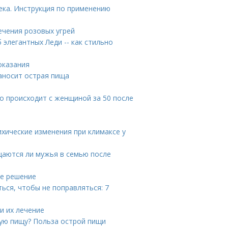
ека. Инструкция по применению
ечения розовых угрей
 элегантных Леди -- как стильно
оказания
наносит острая пища
то происходит с женщиной за 50 после
ихические изменения при климаксе у
аются ли мужья в семью после
ое решение
ться, чтобы не поправляться: 7
и их лечение
рую пищу? Польза острой пищи