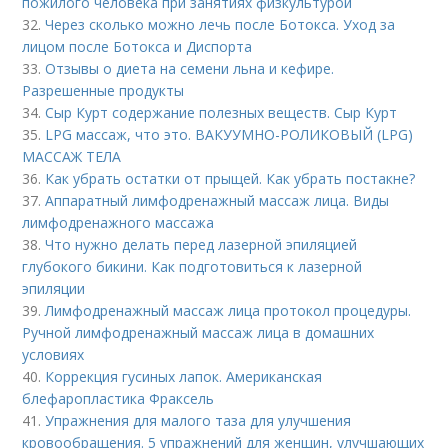
пожилого человека при занятиях физкультурой
32.
Через сколько можно лечь после Ботокса. Уход за
лицом после Ботокса и Диспорта
33.
Отзывы о диета на семени льна и кефире.
Разрешенные продукты
34.
Сыр Курт содержание полезных веществ. Сыр Курт
35.
LPG массаж, что это. ВАКУУМНО-РОЛИКОВЫЙ (LPG)
МАССАЖ ТЕЛА
36.
Как убрать остатки от прыщей. Как убрать постакне?
37.
Аппаратный лимфодренажный массаж лица. Виды
лимфодренажного массажа
38.
Что нужно делать перед лазерной эпиляцией
глубокого бикини. Как подготовиться к лазерной
эпиляции
39.
Лимфодренажный массаж лица протокол процедуры.
Ручной лимфодренажный массаж лица в домашних
условиях
40.
Коррекция гусиных лапок. Американская
блефаропластика Фраксель
41.
Упражнения для малого таза для улучшения
кровообращения. 5 упражнений для женщин, улучшающих