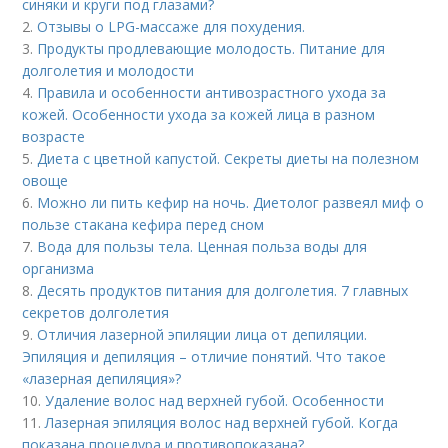
синяки и круги под глазами?
2.
Отзывы о LPG-массаже для похудения.
3.
Продукты продлевающие молодость. Питание для
долголетия и молодости
4.
Правила и особенности антивозрастного ухода за
кожей. Особенности ухода за кожей лица в разном
возрасте
5.
Диета с цветной капустой. Секреты диеты на полезном
овоще
6.
Можно ли пить кефир на ночь. Диетолог развеял миф о
пользе стакана кефира перед сном
7.
Вода для пользы тела. Ценная польза воды для
организма
8.
Десять продуктов питания для долголетия. 7 главных
секретов долголетия
9.
Отличия лазерной эпиляции лица от депиляции.
Эпиляция и депиляция – отличие понятий. Что такое
«лазерная депиляция»?
10.
Удаление волос над верхней губой. Особенности
11.
Лазерная эпиляция волос над верхней губой. Когда
показана процедура и противопоказана?