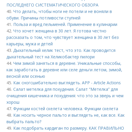
ПОСЛЕДНЕГО СИСТЕМАТИЧЕСКОГО ОБЗОРА
40.
Что делать, чтобы ноги не потели и не воняли в
обуви. Причины потливости ступней
41.
Польза и вред пельменей. Применение в кулинарии
42.
Что хочет женщина в 30 лет. Я готова честно
рассказать о том, что чувствует женщина в 30 лет без
карьеры, мужа и детей
43.
Дыхательный хелик тест, что это. Как проводится
дыхательный тест на Хеликобактер пилори
44.
Чем зимой заняться в деревне. Уникальные способы,
как заработать в деревне или селе деньги летом, зимой,
весной или осенью
45.
Как сногсшибательно выглядеть. APP - Article Actions
46.
Салат метелка для похудения. Салат “Метелка” для
очищения кишечника и похудения: что это за зверь и чем
хорош
47.
Функции костей скелета человека. Функции скелета
48.
Как носить черное пальто и выглядеть не, как все. Как
выбрать пальто?
49.
Как подобрать кардиган по размеру. КАК ПРАВИЛЬНО