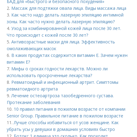
БАД для «быстрого и безопасного похудения»
2.
Массаж для подтяжки овала лица. Виды массажа лица
3.
Как часто надо делать лазерную эпиляцию интимной
зоны. Как часто нужно делать лазерную эпиляцию?
4.
Уход за комбинированной кожей лица после 30 лет.
Что происходит с кожей после 30 лет?
5.
Антивозрастные маски для лица. Эффективность
омолаживающих масок
6.
В каких продуктах содержится витамин Е. Зачем нужен
витамин Е?
7.
Мифы о сроках годности лекарств. Можно ли
использовать просроченные лекарства?
8.
Ревматоидный и инфекционный артрит. Симптомы
ревматоидного артрита
9.
Лечение остеоартроза тазобедренного сустава.
Протекание заболевания
10.
10 правил питания в пожилом возрасте от компании
Senior Group. Правильное питание в пожилом возрасте
11.
Лучше способы избавиться от усов женщине. Как
убрать усы у девушки в домашних условиях быстро
12.
Ботокс 1 единица это сколько. Как проходит