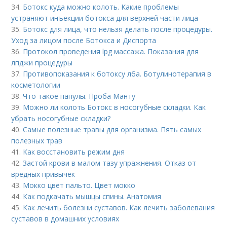
34.
Ботокс куда можно колоть. Какие проблемы
устраняют инъекции ботокса для верхней части лица
35.
Ботокс для лица, что нельзя делать после процедуры.
Уход за лицом после Ботокса и Диспорта
36.
Протокол проведения lpg массажа. Показания для
лпджи процедуры
37.
Противопоказания к ботоксу лба. Ботулинотерапия в
косметологии
38.
Что такое папулы. Проба Манту
39.
Можно ли колоть Ботокс в носогубные складки. Как
убрать носогубные складки?
40.
Самые полезные травы для организма. Пять самых
полезных трав
41.
Как восстановить режим дня
42.
Застой крови в малом тазу упражнения. Отказ от
вредных привычек
43.
Мокко цвет пальто. Цвет мокко
44.
Как подкачать мышцы спины. Анатомия
45.
Как лечить болезни суставов. Как лечить заболевания
суставов в домашних условиях