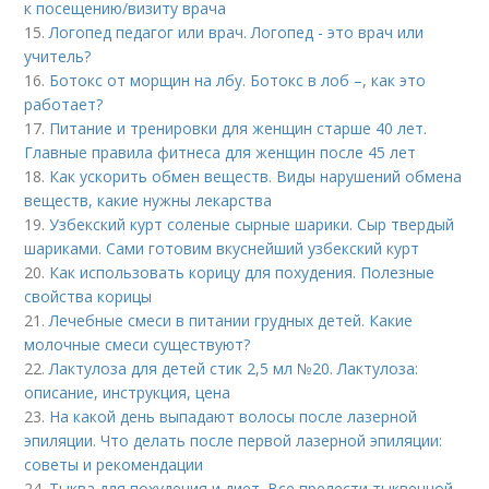
к посещению/визиту врача
15.
Логопед педагог или врач. Логопед - это врач или
учитель?
16.
Ботокс от морщин на лбу. Ботокс в лоб –, как это
работает?
17.
Питание и тренировки для женщин старше 40 лет.
Главные правила фитнеса для женщин после 45 лет
18.
Как ускорить обмен веществ. Виды нарушений обмена
веществ, какие нужны лекарства
19.
Узбекский курт соленые сырные шарики. Сыр твердый
шариками. Сами готовим вкуснейший узбекский курт
20.
Как использовать корицу для похудения. Полезные
свойства корицы
21.
Лечебные смеси в питании грудных детей. Какие
молочные смеси существуют?
22.
Лактулоза для детей стик 2,5 мл №20. Лактулоза:
описание, инструкция, цена
23.
На какой день выпадают волосы после лазерной
эпиляции. Что делать после первой лазерной эпиляции:
советы и рекомендации
24.
Тыква для похудения и диет. Все прелести тыквенной