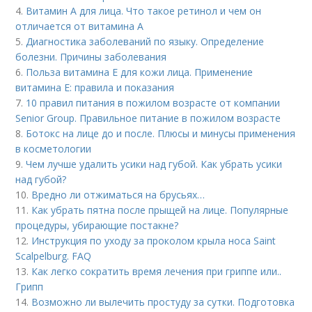
4.
Витамин A для лица. Что такое ретинол и чем он
отличается от витамина А
5.
Диагностика заболеваний по языку. Определение
болезни. Причины заболевания
6.
Польза витамина Е для кожи лица. Применение
витамина E: правила и показания
7.
10 правил питания в пожилом возрасте от компании
Senior Group. Правильное питание в пожилом возрасте
8.
Ботокс на лице до и после. Плюсы и минусы применения
в косметологии
9.
Чем лучше удалить усики над губой. Как убрать усики
над губой?
10.
Вредно ли отжиматься на брусьях…
11.
Как убрать пятна после прыщей на лице. Популярные
процедуры, убирающие постакне?
12.
Инструкция по уходу за проколом крыла носа Saint
Scalpelburg. FAQ
13.
Как легко сократить время лечения при гриппе или..
Грипп
14.
Возможно ли вылечить простуду за сутки. Подготовка