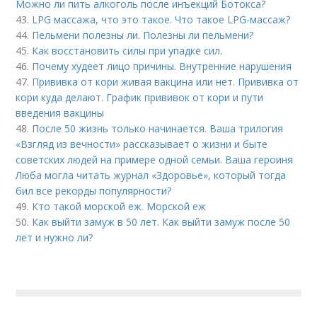
Можно ли пить алкоголь после инъекций Ботокса?
43.
LPG массажа, что это такое. Что такое LPG-массаж?
44.
Пельмени полезны ли. Полезны ли пельмени?
45.
Как восстановить силы при упадке сил.
46.
Почему худеет лицо причины. Внутренние нарушения
47.
Прививка от кори живая вакцина или нет. Прививка от
кори куда делают. График прививок от кори и пути
введения вакцины
48.
После 50 жизнь только начинается. Ваша трилогия
«Взгляд из вечности» рассказывает о жизни и быте
советских людей на примере одной семьи. Ваша героиня
Люба могла читать журнал «Здоровье», который тогда
бил все рекорды популярности?
49.
Кто такой морской еж. Морской еж
50.
Как выйти замуж в 50 лет. Как выйти замуж после 50
лет и нужно ли?