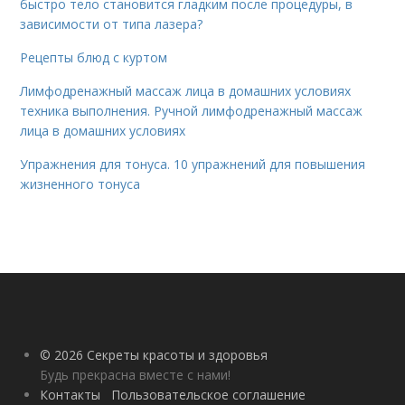
быстро тело становится гладким после процедуры, в
зависимости от типа лазера?
Рецепты блюд с куртом
Лимфодренажный массаж лица в домашних условиях
техника выполнения. Ручной лимфодренажный массаж
лица в домашних условиях
Упражнения для тонуса. 10 упражнений для повышения
жизненного тонуса
© 2026 Секреты красоты и здоровья
Будь прекрасна вместе с нами!
Контакты
Пользовательское соглашение