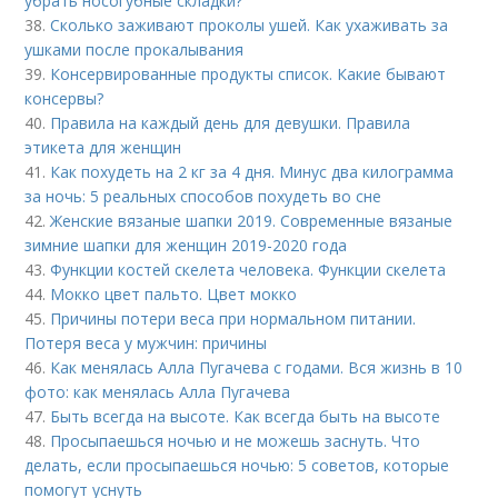
убрать носогубные складки?
38.
Сколько заживают проколы ушей. Как ухаживать за
ушками после прокалывания
39.
Консервированные продукты список. Какие бывают
консервы?
40.
Правила на каждый день для девушки. Правила
этикета для женщин
41.
Как похудеть на 2 кг за 4 дня. Минус два килограмма
за ночь: 5 реальных способов похудеть во сне
42.
Женские вязаные шапки 2019. Современные вязаные
зимние шапки для женщин 2019-2020 года
43.
Функции костей скелета человека. Функции скелета
44.
Мокко цвет пальто. Цвет мокко
45.
Причины потери веса при нормальном питании.
Потеря веса у мужчин: причины
46.
Как менялась Алла Пугачева с годами. Вся жизнь в 10
фото: как менялась Алла Пугачева
47.
Быть всегда на высоте. Как всегда быть на высоте
48.
Просыпаешься ночью и не можешь заснуть. Что
делать, если просыпаешься ночью: 5 советов, которые
помогут уснуть