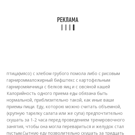
птица(мясо) с хлебом грубого помола либо с рисовым
гарнироммаложирный бифштекс с картофельным
гарниромяичница с белков яиц и с овсяной кашей
Калорийность одного приема еды обязана быть
нормальной, приблизительно такой, как иные ваши
приемы пищи. Еду, которою можно считать объемной,
(крупную тарелку салата или же cупа) предпочтительно
скушать за 1-2 часа перед проведением тренировочного
занятия, чтобы она могла перевариться и желудок стал
пустым.Сытную еду позволительно скушать за тридцать