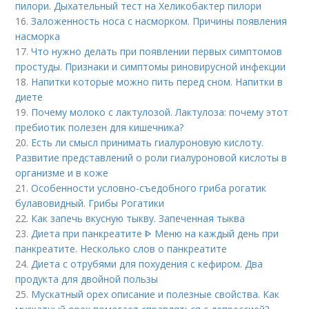
пилори. Дыхательный тест на Хеликобактер пилори
16.
Заложенность носа с насморком. Причины появления
насморка
17.
Что нужно делать при появлении первых симптомов
простуды. Признаки и симптомы риновирусной инфекции
18.
Напитки которые можно пить перед сном. Напитки в
диете
19.
Почему молоко с лактулозой. Лактулоза: почему этот
пребиотик полезен для кишечника?
20.
Есть ли смысл принимать гиалуроновую кислоту.
Развитие представлений о роли гиалуроновой кислоты в
организме и в коже
21.
Особенности условно-съедобного гриба рогатик
булавовидный. Грибы Рогатики
22.
Как запечь вкусную тыкву. Запеченная тыква
23.
Диета при панкреатите ᐈ Меню на каждый день при
панкреатите. Несколько слов о панкреатите
24.
Диета с отрубями для похудения с кефиром. Два
продукта для двойной пользы
25.
Мускатный орех описание и полезные свойства. Как