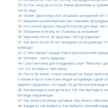
35.
Ботокс носа до и после. Какие проблемы устраня
части лица
36.
Пилинг Джесснера лоб обсыпало шелушений нет. 
37.
Вакуумно-роликовый массаж: описание процедуры
38.
Что нельзя делать перед ботоксом для лица. Чего
39.
Пельмени полезны ли. Полезны ли пельмени?
40.
Мужчины после 40 здоровье. Мотор барахлит
41.
Как жить после 50 лет женщине после развода. Ч
развода?
42.
О чем говорят прыщи. Карта расположения прыще
43.
Человек - часть природы
44.
Салат метелка для похудения. Салат “Метелка” дл
что это за зверь и чем хорош
45.
После 50 жизнь только начинается. Ваша трилоги
о жизни и быте советских людей на примере одной с
журнал «Здоровье», который тогда бил все рекорды 
46.
Как выглядеть всегда на все 100. Как выглядеть н
взгляды окружающих.
47.
Как лечить болезни суставов. Как лечить заболев
48.
Кардиган, как выбрать. Как выбрать женский кард