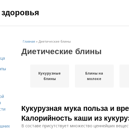
 здоровья
Главная
»
Диетические блины
Диетические блины
ица
апы
Кукурузные
Блины на
блины
молоке
ой
я
Кукурузная мука польза и вр
сти
Калорийность каши из кукуру
В составе присутствует множество ценнейших вещес
ашних