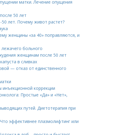
опущении матки. Лечение опущения
 после 50 лет
-50 лет. Почему живот растет?
аука
ему женщины «за 40» поправляются, и
я лежачего больного
охудения женщинам после 50 лет
капуста в сливках
овой — отказ от единственного
матки
ы инъекционной коррекции
нколога: Простые «Да» и «Нет»,
выводящих путей. Диетотерапия при
 Что эффективнее плазмолифтинг или
Ботокса в лоб – просто и быстро!