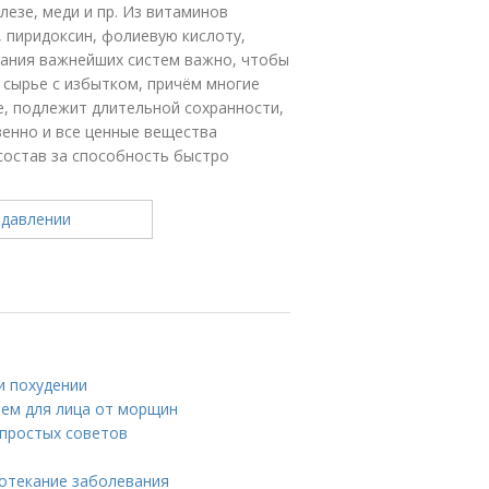
лезе, меди и пр. Из витаминов
 пиридоксин, фолиевую кислоту,
вания важнейших систем важно, чтобы
 сырье с избытком, причём многие
е, подлежит длительной сохранности,
венно и все ценные вещества
состав за способность быстро
и похудении
ем для лица от морщин
 простых советов
ротекание заболевания