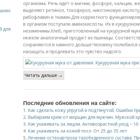
организма. Речь идёт о магнии, фосфоре, кальции, же
выделяют ретинол, токоферол, никотиновую кислоту,
ашних
рибофлавин и тиамин.Для корректного функциониро
в организм поступали аминокислоты. Их в кукурузном
й для
незаменимы.Хлеб, приготовленный на кукурузной мук
нежели аналогичный продукт из пшеницы. Соответст
сохраняются в намного дольше.Человеку полюбился 
насыщать и продлевать это чувство надолго.
Читать дальше →
Последние обновления на сайте:
1.
Как сделать кожу упругой и подтянутой. Ошибки пр
2.
Выбираем крем от морщин для мужчин. Мужской кр
3.
Как ухаживать за лицом. Антивозрастной уход – 10
4.
Как ухаживать за кожей посл. От 25 до 35 лет
5.
Лечение остеоартроза тазобедренного сустава. П