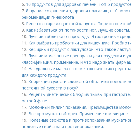
6.
10 продуктов для здоровья печени. Топ-5 продукто
7.
8 правил сохранения здоровья влагалища. 10 золот
рекомендации гинеколога
8.
Рецепты пюре из цветной капусты. Пюре из цветно
9.
Как избавиться от потливости ног. Лучшие советы,
10.
Лучшие таблетки от простуды. Этиотропные сред
11.
Как выбрать пробиотики для кишечника. Пробиот
12.
Кефирный продукт с лактулозой. Что такое лактул
13.
Лучшие мочегонные препараты для похудения и улу
классификация, применение, и что надо знать фарма
14.
Натуральные масла в косметологических средств
для каждого продукта
15.
Коррекция сухости слизистой оболочки полости н
постоянной сухости в носу?
16.
Рецепты диетических блюд из тыквы при гастрите.
острой фазе
17.
Молочный пилинг показания. Преимущества моло
18.
Всё про мускатный орех. Применение в медицине
19.
Полезные свойства и противопоказания мускатн
полезные свойства и противопоказания.