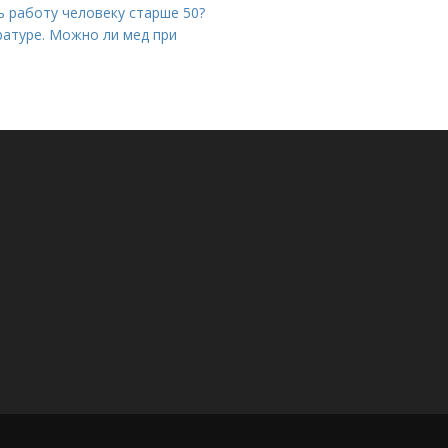
ь работу человеку старше 50?
ратуре. Можно ли мед при