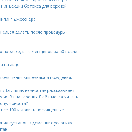
ют инъекции ботокса для верхней
Пилинг Джесснера
 нельзя делать после процедуры?
то происходит с женщиной за 50 после
й на лице
я очищения кишечника и похудения:
я «Взгляд из вечности» рассказывает
емьи. Ваша героиня Люба могла читать
популярности?
а все 100 и ловить восхищенные
ания суставов в домашних условиях
иган