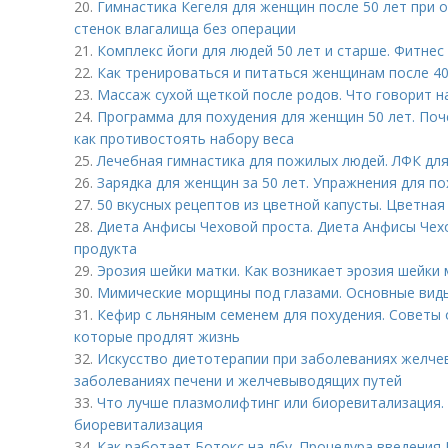
20.
Гимнастика Кегеля для женщин после 50 лет при 
стенок влагалища без операции
21.
Комплекс йоги для людей 50 лет и старше. Фитнес
22.
Как тренироваться и питаться женщинам после 40
23.
Массаж сухой щеткой после родов. Что говорит н
24.
Программа для похудения для женщин 50 лет. Поч
как противостоять набору веса
25.
Лечебная гимнастика для пожилых людей. ЛФК дл
26.
Зарядка для женщин за 50 лет. Упражнения для п
27.
50 вкусных рецептов из цветной капусты. Цветная 
28.
Диета Анфисы Чеховой проста. Диета Анфисы Чех
продукта
29.
Эрозия шейки матки. Как возникает эрозия шейки 
30.
Мимические морщины под глазами. Основные вид
31.
Кефир с льняным семенем для похудения. Советы о
которые продлят жизнь
32.
Искусство диетотерапии при заболеваниях желче
заболеваниях печени и желчевыводящих путей
33.
Что лучше плазмолифтинг или биоревитализация.
биоревитализация
34.
Как работает Ботокс на лбу. Процедура введения 