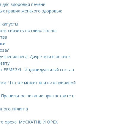
в для здоровья печени
ых правил женского здоровья:
й капусты
 как снизить потливость ног
ства
ики
оза?
чшения веса. Диуретики в аптеке:
цевту
ах FEMEGYL. Индивидуальный состав
оса. Что же может явиться причиной
 Правильное питание при гастрите в
чного пилинга
ого ореха. МУСКАТНЫЙ ОРЕХ: