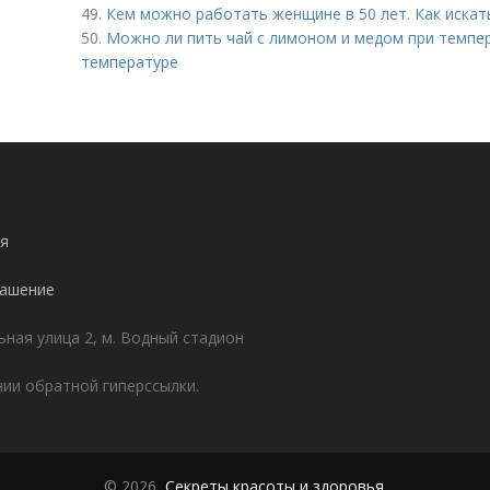
49.
Кем можно работать женщине в 50 лет. Как искат
50.
Можно ли пить чай с лимоном и медом при темпе
температуре
я
лашение
ьная улица 2, м. Водный стадион
ии обратной гиперссылки.
© 2026,
Секреты красоты и здоровья
.