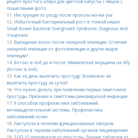
рецепт простого кляра для цветной капусты с яйцом с
пошаговыми фото
11.
Инструкция по уходу после прокола мочки уха
12.
Избыточный бактериальный рост в тонкой кишке.
Small Bowel Bacterial Overgrowth Syndrome: Diagnosis And
Treatment
13.
Выпадение волос после лазерной эпиляции. Отличия
лазерной эпиляции от фотоэпиляции и других видов
эпиляции?
14.
Ботокс в лоб до и после. Мимические морщины на лбу
(ботокс в лоб)
15.
Как за день вылечить простуду. Возможно ли
вылечить простуду за сутки?
16.
Что нужно делать при появлении первых симптомов
простуды. Признаки и симптомы риновирусной инфекции
17.
9 способов профилактики заболеваний
мочевыделительной системы. Профилактика
заболеваний почек
18.
Лактулоза в лечении функциональных запоров.
Лактулоза в терапии заболеваний органов пищеварения
19.
ТОП-15 препаратов от простуды. Лучшие таблетки от