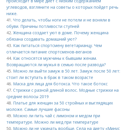
происходит в мире диет с низким содержанием
углеводов, взгляните на советы о которых пойдет речь
ниже.
41.
Что делать, чтобы ноги не потели и не воняли в
обуви. Причины потливости ступней
42.
Женщина создает уют в доме. Почему женщина
обязана создавать домашний уют?
43.
Как питаться спортсмену вегетарианцу. Чем
отличается питание спортсменов-веганов
44.
Как относятся мужчины к бывшим женам.
Возвращаются ли мужья в семью после развода?
45.
Можно ли выйти замуж в 50 лет. Замуж после 50 лет:
стоит ли вступать в брак в таком возрасте
46.
Маска для лица для ботокса. Что такое ботокс
47.
Стрижки с разной длиной волос. Модные стрижки на
средние волосы 2019
48.
Платье для женщин за 50 стройных и выглядящих
моложе. Самые лучшие фасоны
49.
Можно ли пить чай с лимоном и медом при
температуре. Можно ли мед при температуре
50.
Можно ли не ужинать вообще. Села на диету «Минус