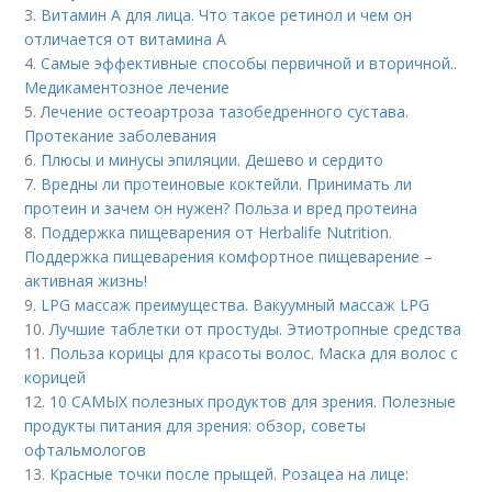
3.
Витамин A для лица. Что такое ретинол и чем он
отличается от витамина А
4.
Самые эффективные способы первичной и вторичной..
Медикаментозное лечение
5.
Лечение остеоартроза тазобедренного сустава.
Протекание заболевания
6.
Плюсы и минусы эпиляции. Дешево и сердито
7.
Вредны ли протеиновые коктейли. Принимать ли
протеин и зачем он нужен? Польза и вред протеина
8.
Поддержка пищеварения от Herbalife Nutrition.
Поддержка пищеварения комфортное пищеварение –
активная жизнь!
9.
LPG массаж преимущества. Вакуумный массаж LPG
10.
Лучшие таблетки от простуды. Этиотропные средства
11.
Польза корицы для красоты волос. Маска для волос с
корицей
12.
10 САМЫХ полезных продуктов для зрения. Полезные
продукты питания для зрения: обзор, советы
офтальмологов
13.
Красные точки после прыщей. Розацеа на лице: