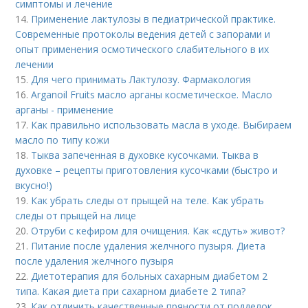
симптомы и лечение
14.
Применение лактулозы в педиатрической практике.
Современные протоколы ведения детей с запорами и
опыт применения осмотического слабительного в их
лечении
15.
Для чего принимать Лактулозу. Фармакология
16.
Arganoil Fruits масло арганы косметическое. Масло
арганы - применение
17.
Как правильно использовать масла в уходе. Выбираем
масло по типу кожи
18.
Тыква запеченная в духовке кусочками. Тыква в
духовке – рецепты приготовления кусочками (быстро и
вкусно!)
19.
Как убрать следы от прыщей на теле. Как убрать
следы от прыщей на лице
20.
Отруби с кефиром для очищения. Как «сдуть» живот?
21.
Питание после удаления желчного пузыря. Диета
после удаления желчного пузыря
22.
Диетотерапия для больных сахарным диабетом 2
типа. Какая диета при сахарном диабете 2 типа?
23.
Как отличить качественные пряности от подделок.