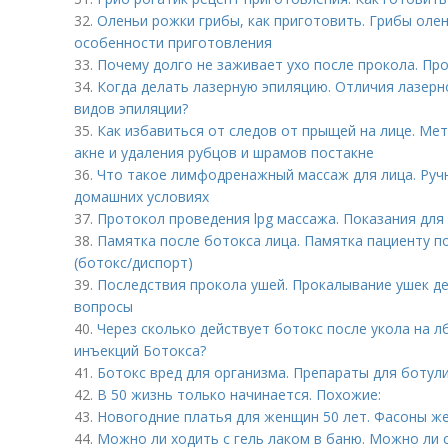
32.
Оленьи рожки грибы, как приготовить. Грибы олен
особенности приготовления
33.
Почему долго не заживает ухо после прокола. Пр
34.
Когда делать лазерную эпиляцию. Отличия лазерн
видов эпиляции?
35.
Как избавиться от следов от прыщей на лице. Ме
акне и удаления рубцов и шрамов постакне
36.
Что такое лимфодренажный массаж для лица. Ру
домашних условиях
37.
Протокол проведения lpg массажа. Показания для
38.
Памятка после ботокса лица. Памятка пациенту п
(ботокс/диспорт)
39.
Последствия прокола ушей. Прокалывание ушек д
вопросы
40.
Через сколько действует ботокс после укола на л
инъекций Ботокса?
41.
Ботокс вред для организма. Препараты для ботул
42.
В 50 жизнь только начинается. Похожие:
43.
Новогодние платья для женщин 50 лет. Фасоны же
44.
Можно ли ходить с гель лаком в баню. Можно ли 