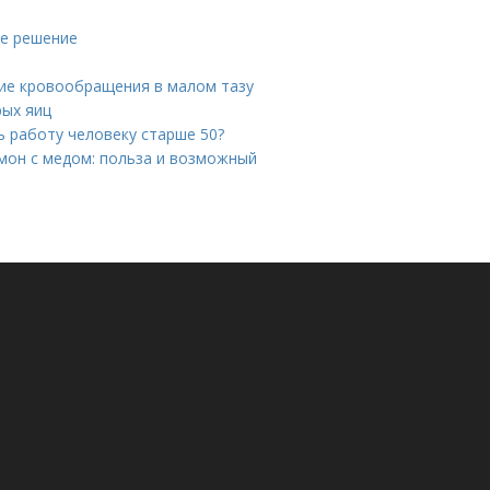
ое решение
ие кровообращения в малом тазу
рых яиц
ь работу человеку старше 50?
имон с медом: польза и возможный