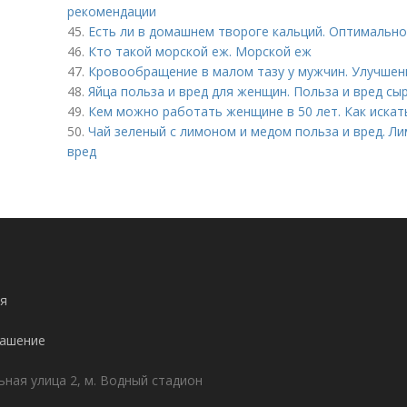
рекомендации
45.
Есть ли в домашнем твороге кальций. Оптимальн
46.
Кто такой морской еж. Морской еж
47.
Кровообращение в малом тазу у мужчин. Улучшен
48.
Яйца польза и вред для женщин. Польза и вред сы
49.
Кем можно работать женщине в 50 лет. Как искат
50.
Чай зеленый с лимоном и медом польза и вред. Л
вред
я
лашение
ьная улица 2, м. Водный стадион