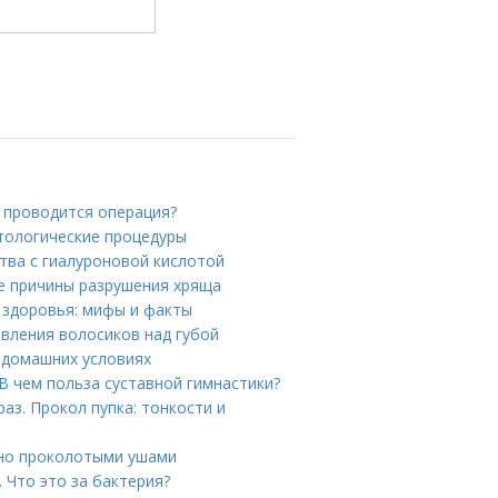
к проводится операция?
етологические процедуры
тва с гиалуроновой кислотой
ие причины разрушения хряща
я здоровья: мифы и факты
явления волосиков над губой
 домашних условиях
 В чем польза суставной гимнастики?
аз. Прокол пупка: тонкости и
вно проколотыми ушами
. Что это за бактерия?