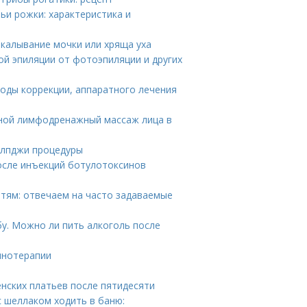
ьи рожки: характеристика и
окалывание мочки или хряща уха
ой эпиляции от фотоэпиляции и других
тоды коррекции, аппаратного лечения
чной лимфодренажный массаж лица в
 лпджи процедуры
осле инъекций ботулотоксинов
етям: отвечаем на часто задаваемые
бу. Можно ли пить алкоголь после
инотерапии
нских платьев после пятидесяти
с шеллаком ходить в баню: