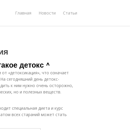
Главная
Новости
Статьи
ия
такое детокс ^
 от «детоксикация», что означает
 На сегодняшний день детокс-
одить к ним нужно очень осторожно,
еских, но и полезных веществ.
ходит специальная диета и курс
атом всех стараний может стать
: