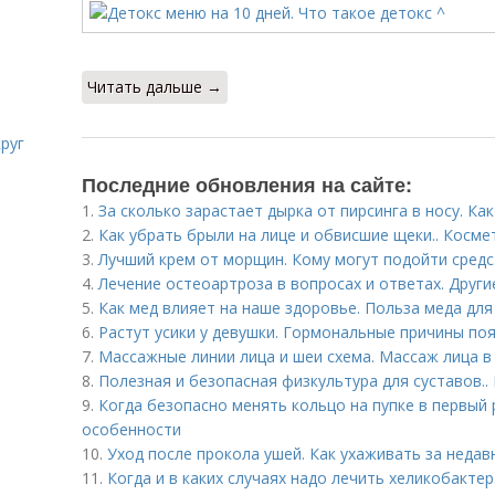
Читать дальше →
руг
Последние обновления на сайте:
1.
За сколько зарастает дырка от пирсинга в носу. Ка
2.
Как убрать брыли на лице и обвисшие щеки.. Косм
3.
Лучший крем от морщин. Кому могут подойти средс
4.
Лечение остеоартроза в вопросах и ответах. Друг
5.
Как мед влияет на наше здоровье. Польза меда дл
6.
Растут усики у девушки. Гормональные причины по
7.
Массажные линии лица и шеи схема. Массаж лица в
8.
Полезная и безопасная физкультура для суставов..
9.
Когда безопасно менять кольцо на пупке в первый р
особенности
10.
Уход после прокола ушей. Как ухаживать за неда
11.
Когда и в каких случаях надо лечить хеликобактер