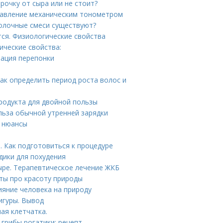
рочку от сыра или не стоит?
 давление механическим тонометром
молочные смеси существуют?
тся. Физиологические свойства
ические свойства:
рация перепонки
Как определить период роста волос и
продукта для двойной пользы
ольза обычной утренней зарядки
е нюансы
 Как подготовиться к процедуре
дики для похудения
ыре. Терапевтическое лечение ЖКБ
ты про красоту природы
ияние человека на природу
игуры. Вывод
ая клетчатка.
 грибы рогатики: рецепт