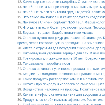
12.
Какие сырные корочки съедобны. Стоит ли есть ко
13.
Лечебное питание при гипертонии. Как измерить
14.
Лечебные смеси в питании грудных детей. Какие 
15.
Что такое лактулоза и в каких продуктах содержи
16.
Лактулоза+Лигнин сорбент №50 табл. Фармаколог
17.
Что делать если болит ухо после прокола. Перфо
18.
Брусья, что дают. Задействованные мышцы
19.
Сколько нужно процедур для лазерной эпиляции. 
время, через которое нужно приходить на эпиляцию?
20.
Диета с отрубями для похудения с кефиром. Два 
21.
Пятиминутная утренняя зарядка для тех. В чем п
22.
Тренировки для женщин после 50 лет. Возрастны
23.
Танцевальная аэробика посл.
24.
Сколько заживают уши после прокола пистолетом.
25.
Без диет и голодовок. Безопасные правила и мето
26.
Какие продукты растворяют камни в желчном пуз
27.
Цитаты про природу и человека со смыслом. Цита
28.
Воздействие человека на природу. Позитивное вл
29.
Как пить кефир с семенами льна для здоровья и ф
30.
Продукты со слабительным эффектом. Растительн
31.
Гриб рогатик рецепт приготовления. Как готовить