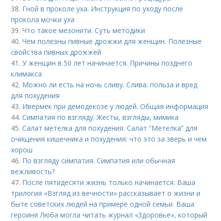
38.
Гной в проколе уха. Инструкция по уходу после
прокола мочки уха
39.
Что такое мезонити. Суть методики
40.
Чем полезны пивные дрожжи для женщин. Полезные
свойства пивных дрожжей
41.
У женщин в 50 лет начинается. Причины позднего
климакса
42.
Можно ли есть на ночь сливу. Слива: польза и вред
для похудения
43.
Ивермек при демодекозе у людей. Общая информация
44.
Симпатия по взгляду. Жесты, взгляды, мимика
45.
Салат метелка для похудения. Салат “Метелка” для
очищения кишечника и похудения: что это за зверь и чем
хорош
46.
По взгляду симпатия. Симпатия или обычная
вежливость?
47.
После пятидесяти жизнь только начинается. Ваша
трилогия «Взгляд из вечности» рассказывает о жизни и
быте советских людей на примере одной семьи. Ваша
героиня Люба могла читать журнал «Здоровье», который