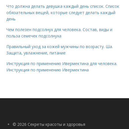
Что должна делать девушка каждый день список. Список
обязательных вещей, которые следует делать каждый
день
Чем полезен подсолнух для человека. Состав, виды и
польза семечек подсолнуха
Правильный уход за кожей мужчины по возрасту. Ша.
Защита, увлажнение, питание
Инструкция по применению Ивермектина для человека.
Инструкция по применению Ивермектина
© 2026 Секреты красоты и здоровья