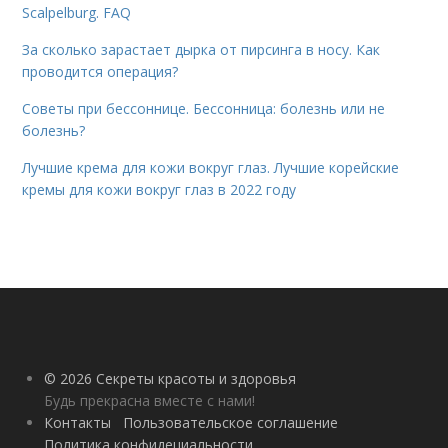
Scalpelburg. FAQ
За сколько зарастает дырка от пирсинга в носу. Как
проводится операция?
Советы при бессоннице. Бессонница: болезнь или не
болезнь?
Лучшие крема для кожи вокруг глаз. Лучшие корейские
кремы для кожи вокруг глаз в 2022 году
© 2026 Секреты красоты и здоровья
Будь прекрасна вместе с нами!
Контакты
Пользовательское соглашение
Политика конфидециальности