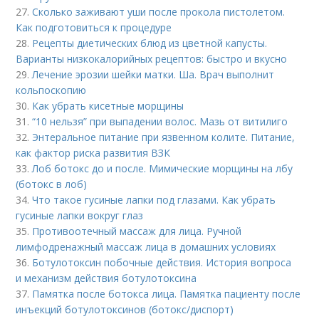
27.
Сколько заживают уши после прокола пистолетом.
Как подготовиться к процедуре
28.
Рецепты диетических блюд из цветной капусты.
Варианты низкокалорийных рецептов: быстро и вкусно
29.
Лечение эрозии шейки матки. Ша. Врач выполнит
кольпоскопию
30.
Как убрать кисетные морщины
31.
“10 нельзя” при выпадении волос. Мазь от витилиго
32.
Энтеральное питание при язвенном колите. Питание,
как фактор риска развития ВЗК
33.
Лоб ботокс до и после. Мимические морщины на лбу
(ботокс в лоб)
34.
Что такое гусиные лапки под глазами. Как убрать
гусиные лапки вокруг глаз
35.
Противоотечный массаж для лица. Ручной
лимфодренажный массаж лица в домашних условиях
36.
Ботулотоксин побочные действия. История вопроса
и механизм действия ботулотоксина
37.
Памятка после ботокса лица. Памятка пациенту после
инъекций ботулотоксинов (ботокс/диспорт)