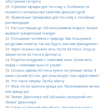
обострения гастрита
29.
Утренняя зарядка для тех кому з. Особенности
пожилого человека при занятиях физкультурой
30.
Правильные тренировки для тех кому з. Основные
рекомендации
31.
Растолстевшая до 100 килограммов Анфиса Чехова
вызвала грандиозный скандал
32.
Отношение человека к природе. Мы пользуемся
ресурсами планеты так как будто они нам принадлежат
33.
Через сколько можно лечь после Ботокса. Уход за
лицом после Ботокса и Диспорта
34.
Рецепты похудения с семенами льна. Зачем пить
кефир с семенами льна по утрам?
35.
Сколько единиц ботокса нужно на гусиные лапки. В
каких случаях ботокс для зоны вокруг глаз эффективен?
36.
Что такое папулы. Проба Манту
37.
Мазь после прокола хряща уха. Прокалывание мочки
или хряща уха
38.
Пилинг Джесснера лоб обсыпало шелушений нет.
Пилинг Джесснера
39.
Следы от прыщей чем убрать. Чистая кожа раз и