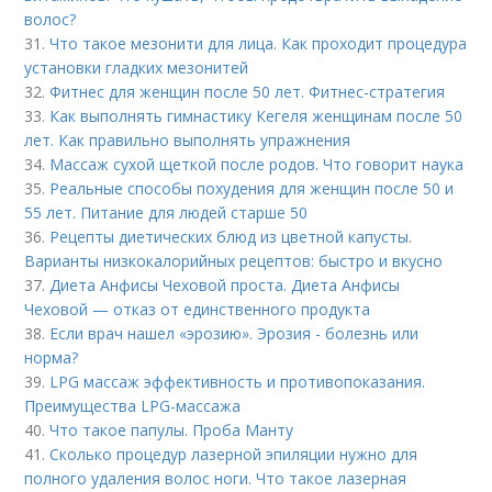
волос?
31.
Что такое мезонити для лица. Как проходит процедура
установки гладких мезонитей
32.
Фитнес для женщин после 50 лет. Фитнес-стратегия
33.
Как выполнять гимнастику Кегеля женщинам после 50
лет. Как правильно выполнять упражнения
34.
Массаж сухой щеткой после родов. Что говорит наука
35.
Реальные способы похудения для женщин после 50 и
55 лет. Питание для людей старше 50
36.
Рецепты диетических блюд из цветной капусты.
Варианты низкокалорийных рецептов: быстро и вкусно
37.
Диета Анфисы Чеховой проста. Диета Анфисы
Чеховой — отказ от единственного продукта
38.
Если врач нашел «эрозию». Эрозия - болезнь или
норма?
39.
LPG массаж эффективность и противопоказания.
Преимущества LPG-массажа
40.
Что такое папулы. Проба Манту
41.
Сколько процедур лазерной эпиляции нужно для
полного удаления волос ноги. Что такое лазерная