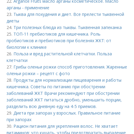
22.
Arganoil Fruits масло арганы косметическое. Масло
арганы - применение
23.
Тыква для похудения и диет. Все прелести тыквенной
диеты
24.
Три полезных блюда из тыквы. Тыквенная запеканка
25.
ТОП-11 пребиотиков для кишечника. Роль
пробиотиков и пребиотиков при болезнях ЖКТ: от
биологии к клинике
26.
Польза и вред растительной клетчатки. Польза
клетчатки
27.
Грибы оленьи рожки способ приготовления. Жаренные
оленьи рожки – рецепт с фото
28.
Продукты для нормализации пищеварения и работы
кишечника. Советы по питанию при обострении
заболеваний ЖКТ Врачи рекомендуют при обострении
заболеваний ЖКТ питаться дробно, уменьшить порции,
разделить всю дневную еду на 4-5 приемов.
29.
Диета при запорах у взрослых. Правильное питание
при запорах
30.
Рацион питания для укрепления волос. Не хватает
витаминов: что кушать, чтобы предотвратить выпадение