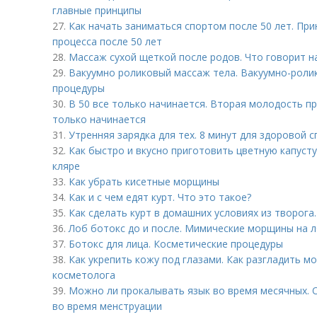
главные принципы
27.
Как начать заниматься спортом после 50 лет. Пр
процесса после 50 лет
28.
Массаж сухой щеткой после родов. Что говорит н
29.
Вакуумно роликовый массаж тела. Вакуумно-роли
процедуры
30.
В 50 все только начинается. Вторая молодость пр
только начинается
31.
Утренняя зарядка для тех. 8 минут для здоровой 
32.
Как быстро и вкусно приготовить цветную капусту
кляре
33.
Как убрать кисетные морщины
34.
Как и с чем едят курт. Что это такое?
35.
Как сделать курт в домашних условиях из творога.
36.
Лоб ботокс до и после. Мимические морщины на лб
37.
Ботокс для лица. Косметические процедуры
38.
Как укрепить кожу под глазами. Как разгладить м
косметолога
39.
Можно ли прокалывать язык во время месячных.
во время менструации