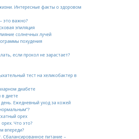
жизни. Интересные факты о здоровом
— это важно?
осковая эпиляция
Влияние солнечных лучей
Программы похудения
елать, если прокол не зарастает?
Дыхательный тест на хеликобактер в
ахарном диабете
 в диете
 день. Ежедневный уход за кожей
“нормальным”?
скатный орех
орех. Что это?
ам впереди?
. Сбалансированное питание –