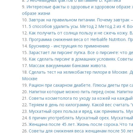
8.
5 неочевидных фактов о витамине D. Критика
9.
Интересные факты о здоровье и здоровом образе 
образе жизни
10.
Завтрак на правильном питании. Почему завтрак 
11.
5 способов удалить усы. Метод 2 Метод 2 из 4: В
12.
Как получить от солнца пользу и не сжечь кожу. 
13.
Программа снижения веса от Herbalife Nutrition. 
14.
Бруснивер - инструкция по применению
15.
Зарастает ли пирсинг пупка. Все о пирсинге: что д
16.
Как сделать пирсинг в домашних условиях. Советы
17.
Массаж вакуумными банками живота.
18.
Сделать тест на хеликобактер пилори в Москве. 
Москве
19.
Рацион при сахарном диабете. Плюсы диеты при с
20.
Напитки которые можно пить перед сном. Напитки
21.
Советы косметолога по уходу за кожей на каждый
22.
Теряем в день по килограмму. Какой вес считать 
23.
Мускатный орех польза и вред, как принимать. Му
24.
6 причин употреблять Мускатный орех. Мускатный 
25.
Женщина после 45 лет. Жизнь после сорока..Что т
26.
Советы для снижения веса женщинам после 50 лет