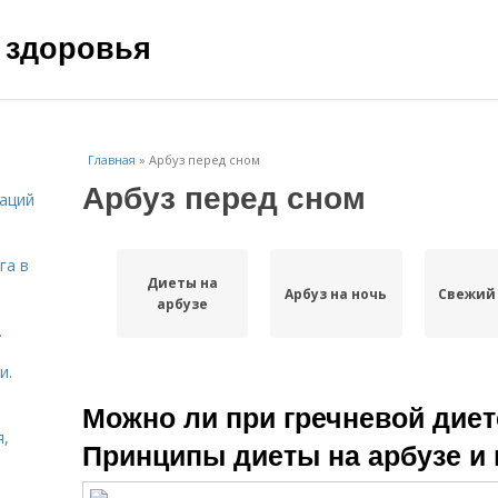
 здоровья
Главная
»
Арбуз перед сном
Арбуз перед сном
даций
га в
Диеты на
Арбуз на ночь
Свежий
арбузе
.
и.
Можно ли при гречневой диете
я,
Принципы диеты на арбузе и 