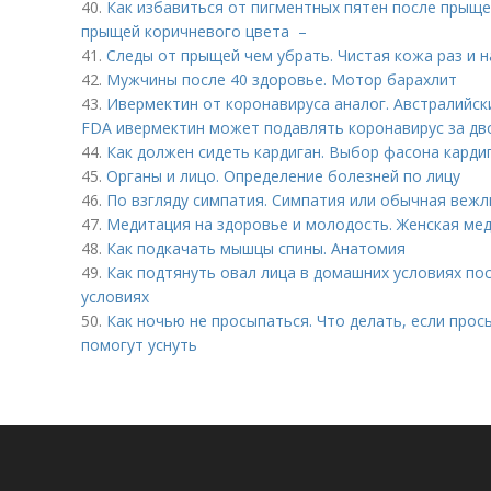
40.
Как избавиться от пигментных пятен после прыщей
прыщей коричневого цвета –
41.
Следы от прыщей чем убрать. Чистая кожа раз и н
42.
Мужчины после 40 здоровье. Мотор барахлит
43.
Ивермектин от коронавируса аналог. Австралийск
FDA ивермектин может подавлять коронавирус за дв
44.
Как должен сидеть кардиган. Выбор фасона карди
45.
Органы и лицо. Определение болезней по лицу
46.
По взгляду симпатия. Симпатия или обычная вежл
47.
Медитация на здоровье и молодость. Женская ме
48.
Как подкачать мышцы спины. Анатомия
49.
Как подтянуть овал лица в домашних условиях по
условиях
50.
Как ночью не просыпаться. Что делать, если прос
помогут уснуть