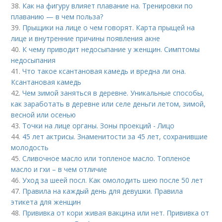
38.
Как на фигуру влияет плавание на. Тренировки по
плаванию — в чем польза?
39.
Прыщики на лице о чем говорят. Карта прыщей на
лице и внутренние причины появления акне
40.
К чему приводит недосыпание у женщин. Симптомы
недосыпания
41.
Что такое ксантановая камедь и вредна ли она.
Ксантановая камедь
42.
Чем зимой заняться в деревне. Уникальные способы,
как заработать в деревне или селе деньги летом, зимой,
весной или осенью
43.
Точки на лице органы. Зоны проекций - Лицо
44.
45 лет актрисы. Знаменитости за 45 лет, сохранившие
молодость
45.
Сливочное масло или топленое масло. Топленое
масло и гхи – в чем отличие
46.
Уход за шеей посл. Как омолодить шею после 50 лет
47.
Правила на каждый день для девушки. Правила
этикета для женщин
48.
Прививка от кори живая вакцина или нет. Прививка от