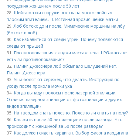
похудения женщинам после 50 лет
28.
Шейка матки снаружи выстлана многослойным
плоским эпителием.. II. Истинная эрозия шейки матки
29.
Лоб ботокс до и после. Мимические морщины на лбу
(ботокс в лоб)
30.
Как избавиться от следы угрей. Почему появляются
следы от прыщей
31.
Противопоказания к лпджи массаж тела. LPG-массаж:
есть ли противопоказания?
32.
Пилинг Джесснера лоб обсыпало шелушений нет.
Пилинг Джесснера
33.
Уши болят от сережек, что делать. Инструкция по
уходу после прокола мочки уха
34.
Когда выпадут волосы после лазерной эпиляции.
Отличия лазерной эпиляции от фотоэпиляции и других
видов эпиляции?
35.
На твердом спать полезно. Полезно ли спать на полу?
36.
Как жить после 50 лет женщине после развода. Что
происходит с женщиной за 50 после развода?
37.
Как должен сидеть кардиган. Выбор фасона кардигана