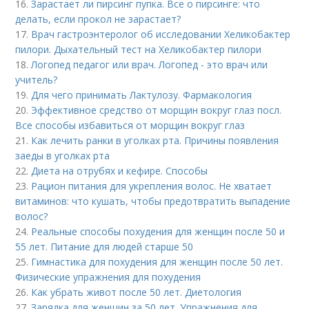
16.
Зарастает ли пирсинг пупка. Все о пирсинге: что
делать, если прокол не зарастает?
17.
Врач гастроэнтеролог об исследовании Хеликобактер
пилори. Дыхательный тест на Хеликобактер пилори
18.
Логопед педагог или врач. Логопед - это врач или
учитель?
19.
Для чего принимать Лактулозу. Фармакология
20.
Эффективное средство от морщин вокруг глаз посл.
Все способы избавиться от морщин вокруг глаз
21.
Как лечить ранки в уголках рта. Причины появления
заеды в уголках рта
22.
Диета на отрубях и кефире. Способы
23.
Рацион питания для укрепления волос. Не хватает
витаминов: что кушать, чтобы предотвратить выпадение
волос?
24.
Реальные способы похудения для женщин после 50 и
55 лет. Питание для людей старше 50
25.
Гимнастика для похудения для женщин после 50 лет.
Физические упражнения для похудения
26.
Как убрать живот после 50 лет. Диетология
27.
Зарядка для женщин за 50 лет. Упражнения для