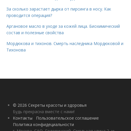
За сколько зарастает дырка от пирсинга в носу. Как
проводится операция?
Аргановое масло в уходе за кожей лица. Биохимический
состав и полезные свойства
Мордюкова и тихонов. Смерть наследника Мордюковой и
Тихонова
© 2026 Секреты красоты и здоровья
Будь прекрасна вместе с нами!
Контакты
Пользовательское соглашение
Политика конфидециальности
г. Москва, САО, Головинский, Смольная улица 2, м.