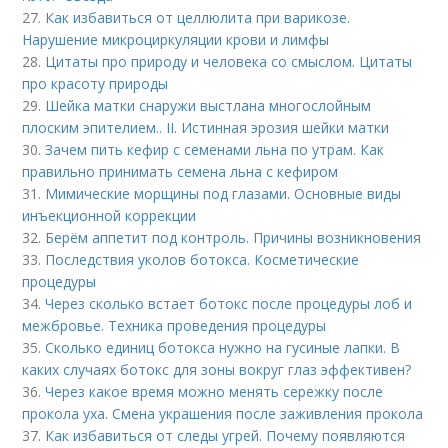
27.
Как избавиться от целлюлита при варикозе.
Нарушение микроциркуляции крови и лимфы
28.
Цитаты про природу и человека со смыслом. Цитаты
про красоту природы
29.
Шейка матки снаружи выстлана многослойным
плоским эпителием.. II. Истинная эрозия шейки матки
30.
Зачем пить кефир с семенами льна по утрам. Как
правильно принимать семена льна с кефиром
31.
Мимические морщины под глазами. Основные виды
инъекционной коррекции
32.
Берём аппетит под контроль. Причины возникновения
33.
Последствия уколов ботокса. Косметические
процедуры
34.
Через сколько встает ботокс после процедуры лоб и
межбровье. Техника проведения процедуры
35.
Сколько единиц ботокса нужно на гусиные лапки. В
каких случаях ботокс для зоны вокруг глаз эффективен?
36.
Через какое время можно менять сережку после
прокола уха. Смена украшения после заживления прокола
37.
Как избавиться от следы угрей. Почему появляются