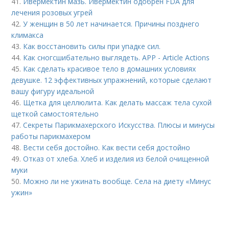
41.
Ивермектин мазь. Ивермектин одобрен FDA для
лечения розовых угрей
42.
У женщин в 50 лет начинается. Причины позднего
климакса
43.
Как восстановить силы при упадке сил.
44.
Как сногсшибательно выглядеть. APP - Article Actions
45.
Как сделать красивое тело в домашних условиях
девушке. 12 эффективных упражнений, которые сделают
вашу фигуру идеальной
46.
Щетка для целлюлита. Как делать массаж тела сухой
щеткой самостоятельно
47.
Секреты Парикмахерского Искусства. Плюсы и минусы
работы парикмахером
48.
Вести себя достойно. Как вести себя достойно
49.
Отказ от хлеба. Хлеб и изделия из белой очищенной
муки
50.
Можно ли не ужинать вообще. Села на диету «Минус
ужин»