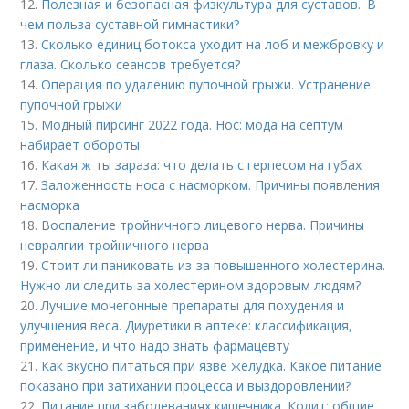
12.
Полезная и безопасная физкультура для суставов.. В
чем польза суставной гимнастики?
13.
Сколько единиц ботокса уходит на лоб и межбровку и
глаза. Сколько сеансов требуется?
14.
Операция по удалению пупочной грыжи. Устранение
пупочной грыжи
15.
Модный пирсинг 2022 года. Нос: мода на септум
набирает обороты
16.
Какая ж ты зараза: что делать с герпесом на губах
17.
Заложенность носа с насморком. Причины появления
насморка
18.
Воспаление тройничного лицевого нерва. Причины
невралгии тройничного нерва
19.
Стоит ли паниковать из-за повышенного холестерина.
Нужно ли следить за холестерином здоровым людям?
20.
Лучшие мочегонные препараты для похудения и
улучшения веса. Диуретики в аптеке: классификация,
применение, и что надо знать фармацевту
21.
Как вкусно питаться при язве желудка. Какое питание
показано при затихании процесса и выздоровлении?
22.
Питание при заболеваниях кишечника. Колит: общие