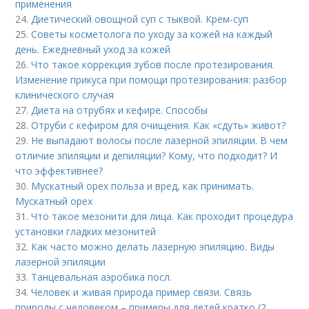
применения
24.
Диетический овощной суп с тыквой. Крем-суп
25.
Советы косметолога по уходу за кожей на каждый
день. Ежедневный уход за кожей
26.
Что такое коррекция зубов после протезирования.
Изменение прикуса при помощи протезирования: разбор
клинического случая
27.
Диета на отрубях и кефире. Способы
28.
Отруби с кефиром для очищения. Как «сдуть» живот?
29.
Не выпадают волосы после лазерной эпиляции. В чем
отличие эпиляции и депиляции? Кому, что подходит? И
что эффективнее?
30.
Мускатный орех польза и вред, как принимать.
Мускатный орех
31.
Что такое мезонити для лица. Как проходит процедура
установки гладких мезонитей
32.
Как часто можно делать лазерную эпиляцию. Виды
лазерной эпиляции
33.
Танцевальная аэробика посл.
34.
Человек и живая природа пример связи. Связь
природы с человеком – примеры для детей кратко (2