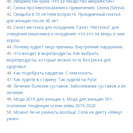
40.
Ивермектин крем. Что за лекарство ивермектин?
41.
Сенна противопоказания к применению. Сенна (Senna)
42.
Свадьба в 50 летнем возрасте. Праздничный платья
для женщин после 40 лет
43.
Салат метелка для похудения. Салат “Метелка” для
очищения кишечника и похудения: что это за зверь и чем
хорош
44.
Почему худеет лицо причины. Внутренние нарушения
45.
Что входит в морепродукты. Как выбрать
морепродукты, которые можно есть без риска для
здоровья
46.
Как подобрать кардиган. С чем носить
47.
Как худели в старину. Так худели на Руси
48.
Лечение болезни суставов. Заболевание суставов и их
лечение
49.
Мода 2019 для женщин з. Мода для женщин 50+:
основные тенденции осени-зимы 2019-2020
50.
Можно ли не ужинать вообще. Села на диету «Минус
ужин»