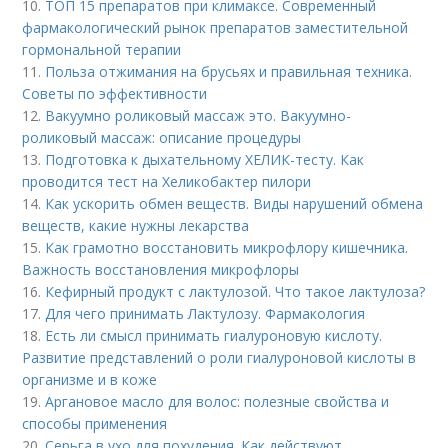
10.
ТОП 15 препаратов при климаксе. Современный
фармакологический рынок препаратов заместительной
гормональной терапии
11.
Польза отжимания на брусьях и правильная техника.
Советы по эффективности
12.
Вакуумно роликовый массаж это. Вакуумно-
роликовый массаж: описание процедуры
13.
Подготовка к дыхательному ХЕЛИК-тесту. Как
проводится тест на Хеликобактер пилори
14.
Как ускорить обмен веществ. Виды нарушений обмена
веществ, какие нужны лекарства
15.
Как грамотно восстановить микрофлору кишечника.
Важность восстановления микрофлоры
16.
Кефирный продукт с лактулозой. Что такое лактулоза?
17.
Для чего принимать Лактулозу. Фармакология
18.
Есть ли смысл принимать гиалуроновую кислоту.
Развитие представлений о роли гиалуроновой кислоты в
организме и в коже
19.
Аргановое масло для волос: полезные свойства и
способы применения
20.
Серьга в ухо для похудения. Как действуют