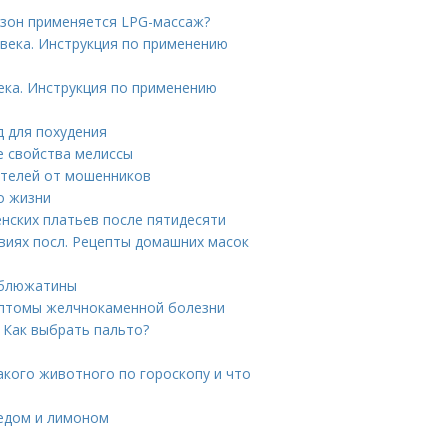
х зон применяется LPG-массаж?
века. Инструкция по применению
ека. Инструкция по применению
д для похудения
е свойства мелиссы
ителей от мошенников
о жизни
нских платьев после пятидесяти
иях посл. Рецепты домашних масок
рблюжатины
мптомы желчнокаменной болезни
. Как выбрать пальто?
какого животного по гороскопу и что
медом и лимоном