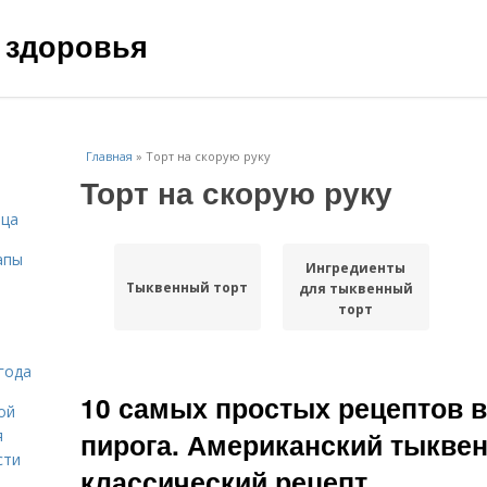
 здоровья
Главная
»
Торт на скорую руку
Торт на скорую руку
ица
апы
Ингредиенты
Тыквенный торт
для тыквенный
торт
года
10 самых простых рецептов в
ой
я
пирога. Американский тыкве
сти
классический рецепт