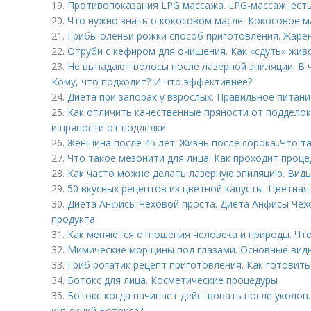
19.
Противопоказания LPG массажа. LPG-массаж: ест
20.
Что нужно знать о кокосовом масле. Кокосовое ма
21.
Грибы оленьи рожки способ приготовления. Жаре
22.
Отруби с кефиром для очищения. Как «сдуть» жив
23.
Не выпадают волосы после лазерной эпиляции. В 
Кому, что подходит? И что эффективнее?
24.
Диета при запорах у взрослых. Правильное питани
25.
Как отличить качественные пряности от подделок
и пряности от подделки
26.
Женщина после 45 лет. Жизнь после сорока..Что т
27.
Что такое мезонити для лица. Как проходит проце
28.
Как часто можно делать лазерную эпиляцию. Виды
29.
50 вкусных рецептов из цветной капусты. Цветная 
30.
Диета Анфисы Чеховой проста. Диета Анфисы Чех
продукта
31.
Как меняются отношения человека и природы. Чт
32.
Мимические морщины под глазами. Основные вид
33.
Гриб рогатик рецепт приготовления. Как готовить
34.
Ботокс для лица. Косметические процедуры
35.
Ботокс когда начинает действовать после уколов
инъекций Ботокса?