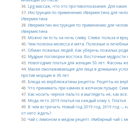
36.
Lpg массаж, что это противопоказания. Для каки
37.
Инструкция по применению Ивермектина для чело
Ивермектина
38.
Ивермектин инструкция по применению для челов
Ивермектина
39.
Можно ли есть на ночь сливу. Слива: польза и вре
40.
Чем полезна мелисса и мята. Полезные и лечебны
41.
Обман пожилых людей. Как уберечь пожилых род
42.
Мудрые поговорки востока. Восточные мудрости 
43.
Новогодние платья для женщин 50 лет. Фасоны же
44.
Маски омолаживающие для лица в домашних услов
против морщин в 30 лет
45.
Блюда из верблюжатины рецепты. Рецепты из ве
46.
Что принимать при камнях в желчном пузыре. Си
47.
Как носить черное пальто и выглядеть не, как все
48.
Мода лето 2019 платья на каждый кому з. Платья
49.
В чем встречать Новый год 2019 год. 2019 год –, 
от него ждать?
50.
Чай с лимоном и медом рецепт. Имбирный чай с 