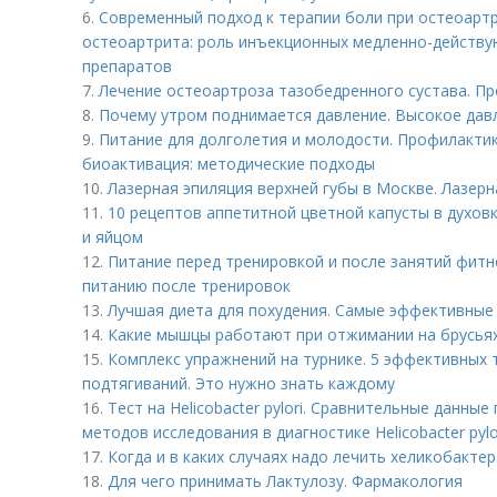
6.
Современный подход к терапии боли при остеоарт
остеоартрита: роль инъекционных медленно-дейст
препаратов
7.
Лечение остеоартроза тазобедренного сустава. П
8.
Почему утром поднимается давление. Высокое дав
9.
Питание для долголетия и молодости. Профилактик
биоактивация: методические подходы
10.
Лазерная эпиляция верхней губы в Москве. Лазерн
11.
10 рецептов аппетитной цветной капусты в духовк
и яйцом
12.
Питание перед тренировкой и после занятий фит
питанию после тренировок
13.
Лучшая диета для похудения. Самые эффективные 
14.
Какие мышцы работают при отжимании на брусьях
15.
Комплекс упражнений на турнике. 5 эффективных 
подтягиваний. Это нужно знать каждому
16.
Тест на Helicobacter pylori. Сравнительные данн
методов исследования в диагностике Helicobacter pylo
17.
Когда и в каких случаях надо лечить хеликобактер
18.
Для чего принимать Лактулозу. Фармакология