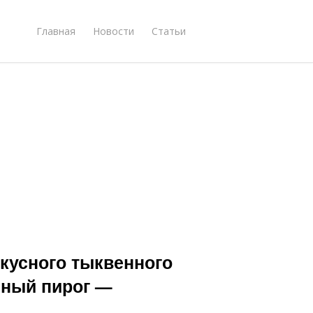
Главная
Новости
Статьи
кусного тыквенного
нный пирог —