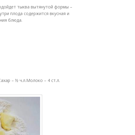
подойдет тыква вытянутой формы –
нутри плода содержится вкусная и
ния блюда.
ахар – ½ ч.л.Молоко – 4 ст.л.