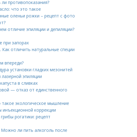
ь ли противопоказания?
сло: что это такое
нные оленьи рожки – рецепт с фото
от?
чем отличие эпиляции и депиляции?
е при запорах
. Как отличить натуральные специи
ам впереди?
дура установки гладких мезонитей
 лазерной эпиляции
капуста в сливках
овой — отказ от единственного
о такое экологическое мышление
ы инъекционной коррекции
 грибы рогатики: рецепт
. Можно ли пить алкоголь после