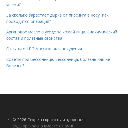
ушами?
За сколько зарастает дырка от пирсинга в носу. Как
проводится операция?
Аргановое масло в уходе за кожей лица. Биохимический
состав и полезные свойства
Отзывы о LPG-массаже для похудения.
Советы при бессоннице. Бессонница: болезнь или не
болезнь?
© 2026 Секреты красоты и здоровья
Будь прекрасна вместе с нами!