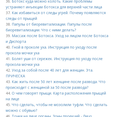
36.
Ботокс куда можно колоть. Какие проблемы
устраняют инъекции ботокса для верхней части лица
37.
Как избавиться от следы угрей. Почему появляются
следы от прыщей
38.
Папулы от биоревитализации. Папулы после
биоревитализации. Что с ними делать?
39.
Массаж после Ботокса. Уход за лицом после Ботокса
и Диспорта
40.
Гной в проколе уха. Инструкция по уходу после
прокола мочки уха
41.
Болят уши от сережек. Инструкция по уходу после
прокола мочки уха
42.
Уход за собой после 40 лет для женщин. Эта.
ПРИЧЕСКА
43.
Как жить после 50 лет женщине после развода. Что
происходит с женщиной за 50 после развода?
44.
О чем говорят прыщи. Карта расположения прыщей
на лице
45.
Что сделать, чтобы не мозолили туфли. Что сделать
можно с обувью?
46.
Точки на лице органы. Зоны проекций - Лицо