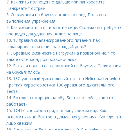
7.
Как жить полноценно дальше при панкреатите.
Панкреатит острый
8.
Отжимания на брусьях польза и вред. Польза от
выполнения упражнения
9.
Как избавиться от волос на лице. Сколько потребуется
процедур для удаления волос на лице
10.
10 правил сбалансированного питания. Как
спланировать питание на каждый день?
11.
Вредные физические нагрузки на позвоночник. Что
такое остеохондроз позвоночника.
12.
Есть ли польза от отжиманий на брусьях. Отжимания
на брусья: плюсы
13.
13С-уреазный дыхательный тест на Helicobacter pylori.
Краткая характеристика 13С-уреазного дыхательного
теста
14.
Ботокс от морщин на лбу. Ботокс в лоб –, как это
работает?
15.
ТОП-6 способов придать лицу свежий вид. Как
освежить лицо быстро в домашних условиях. Как сделать
лицо свежим
16.
Лактулоза + Лигнин гидролизный. Лактофильтрум